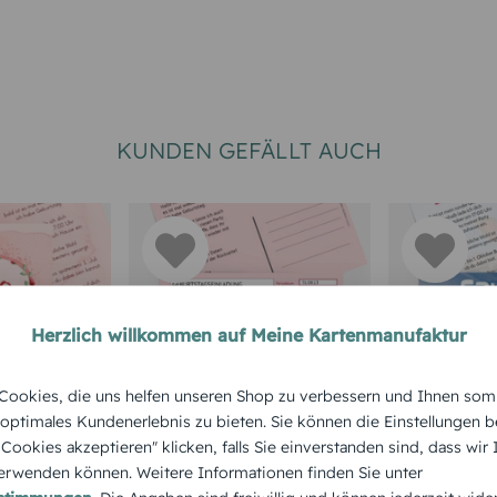
KUNDEN GEFÄLLT AUCH
Herzlich willkommen auf Meine Kartenmanufaktur
RTEN 50.
TEXTKARTEN
EINLADUNGS
ookies, die uns helfen unseren Shop zu verbessern und Ihnen som
GEBURTSTA
Geburtstagseinladun
 optimales Kundenerlebnis zu bieten. Sie können die Einstellungen b
zum 50.
Einladun
g Partyrezept
e Cookies akzeptieren" klicken, falls Sie einverstanden sind, dass wir
Aquarell
50. Gebur
rwenden können. Weitere Informationen finden Sie unter