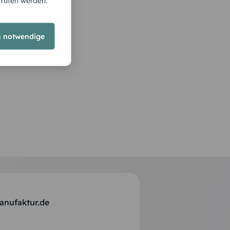
rrufen werden.
h notwendige
anufaktur.de