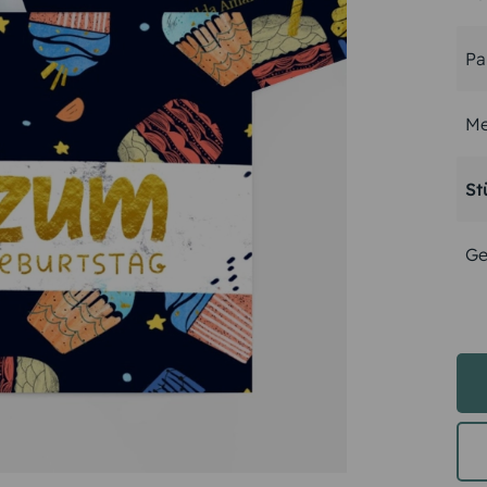
Pa
Me
St
Ge