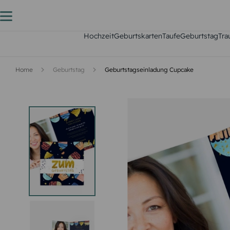
Hochzeit
Geburtskarten
Taufe
Geburtstag
Tra
Home
Geburtstag
Geburtstagseinladung Cupcake