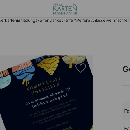
uerkarten
Einladungskarten
Dankeskarten
Weitere Anlässe
Weihnachten
G
Fa
Fo