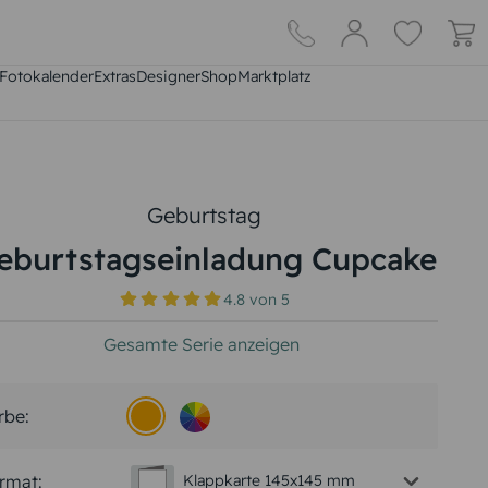
Fotokalender
Extras
DesignerShop
Marktplatz
Geburtstag
eburtstagseinladung Cupcake
4.8
von
5
Gesamte Serie anzeigen
rbe:
rmat:
Klappkarte 145x145 mm