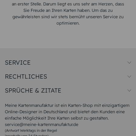
an erster Stelle. Darum liegt es uns sehr am Herzen, dass
Sie Freude an Ihren Karten haben. Um das zu
gewährleisten sind wir stets bemüht unseren Service zu
optimieren.
SERVICE
Preise und Versand
RECHTLICHES
Papiersorten
Muster/Musterset
Impressum
Unsere Produktion
SPRÜCHE & ZITATE
Widerrufsbelehrung
Magazin
Datenschutz
Sitemap
Alle Sprüche & Zitate
AGB
FAQ
Liebeskummer Sprüche
Meine Kartenmanufaktur ist ein Karten-Shop mit einzigartigem
Danke Sprüche
Online-Designer in Deutschland und bietet den Kunden eine
Sommer Sprüche
einfache Möglichkeit Ihre Karten selbst zu gestalten.
Muttertagssprüche
service@meine-kartenmanufaktur.de
Sprüche zur Hochzeit
(Antwort Werktags in der Regel
Sprüche zur Konfirmation & Kommunion
innerhalb von 24 Stunden)
Weihnachtsgedichte