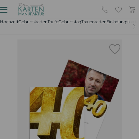
Hochzeit
Geburtskarten
Taufe
Geburtstag
Trauerkarten
Einladungskarte