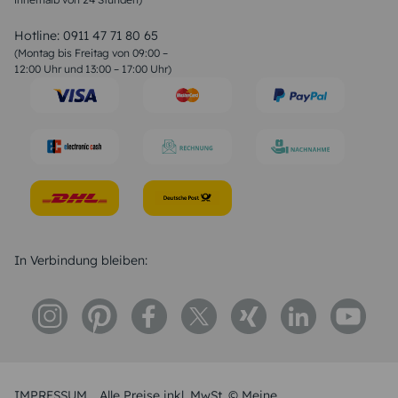
Valentinstag Sprüche
Liebessprüche
Hotline:
0911 47 71 80 65
Geburtstagssprüche
(Montag bis Freitag von 09:00 –
Trauersprüche
12:00 Uhr und 13:00 – 17:00 Uhr)
Hochzeitstag Sprüche
Konfirmation Glückwünsche
Sprüche zur Geburt
In Verbindung bleiben:
IMPRESSUM
Alle Preise inkl. MwSt. © Meine