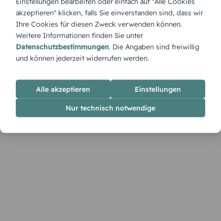
Einstellungen bearbeiten oder einfach auf "Alle Cookies
„Die goldene 40“ – Funkelnde Vierzig! Diese Einladung lässt
akzeptieren" klicken, falls Sie einverstanden sind, dass wir
das Jubiläum stilvoll strahlen.
Ihre Cookies für diesen Zweck verwenden können.
Weitere Informationen finden Sie unter
Datenschutzbestimmungen
. Die Angaben sind freiwillig
und können jederzeit widerrufen werden.
Alle akzeptieren
Einstellungen
Nur technisch notwendige