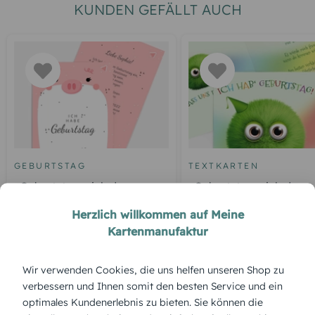
KUNDEN GEFÄLLT AUCH
GEBURTSTAG
TEXTKARTEN
Geburtstagseinladung
Geburtstagseinladung
Schweinchen Bauch
Flauschkugel
Herzlich willkommen auf Meine
Kartenmanufaktur
ÜBERBLICK:
Wir verwenden Cookies, die uns helfen unseren Shop zu
verbessern und Ihnen somit den besten Service und ein
Produktbeschreibung
optimales Kundenerlebnis zu bieten. Sie können die
„Flauschkugel“ – Ein süßer kleiner Hingucker, der mit seinem