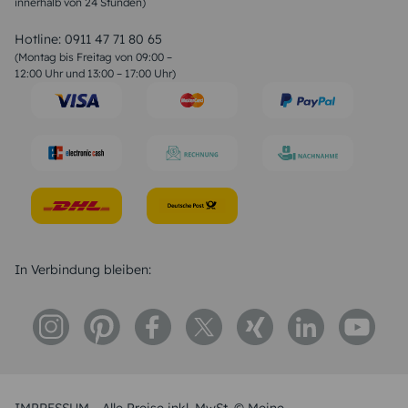
innerhalb von 24 Stunden)
Weihnachtsgedichte
Valentinstag Sprüche
Liebessprüche
Hotline:
0911 47 71 80 65
Geburtstagssprüche
(Montag bis Freitag von 09:00 –
Trauersprüche
12:00 Uhr und 13:00 – 17:00 Uhr)
Hochzeitstag Sprüche
Konfirmation Glückwünsche
Sprüche zur Geburt
In Verbindung bleiben: