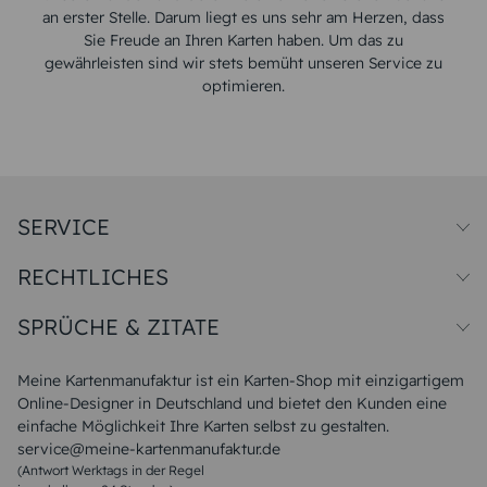
an erster Stelle. Darum liegt es uns sehr am Herzen, dass
Sie Freude an Ihren Karten haben. Um das zu
gewährleisten sind wir stets bemüht unseren Service zu
optimieren.
SERVICE
Preise und Versand
RECHTLICHES
Papiersorten
Muster/Musterset
Impressum
Unsere Produktion
SPRÜCHE & ZITATE
Widerrufsbelehrung
Magazin
Datenschutz
Sitemap
Alle Sprüche & Zitate
AGB
FAQ
Liebeskummer Sprüche
Meine Kartenmanufaktur ist ein Karten-Shop mit einzigartigem
Danke Sprüche
Online-Designer in Deutschland und bietet den Kunden eine
Sommer Sprüche
einfache Möglichkeit Ihre Karten selbst zu gestalten.
Muttertagssprüche
service@meine-kartenmanufaktur.de
Sprüche zur Hochzeit
(Antwort Werktags in der Regel
Sprüche zur Konfirmation & Kommunion