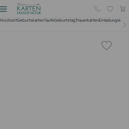
Hochzeit
Geburtskarten
Taufe
Geburtstag
Trauerkarten
Einladungskarte