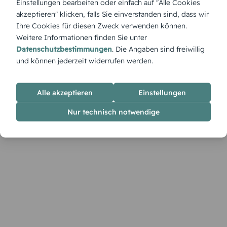
Einstellungen bearbeiten oder einfach auf "Alle Cookies
Charme Kinderherzen höher schlagen lässt. Flauschig, witzig,
akzeptieren" klicken, falls Sie einverstanden sind, dass wir
unvergesslich.
Ihre Cookies für diesen Zweck verwenden können.
Weitere Informationen finden Sie unter
Datenschutzbestimmungen
. Die Angaben sind freiwillig
und können jederzeit widerrufen werden.
Alle akzeptieren
Einstellungen
Nur technisch notwendige