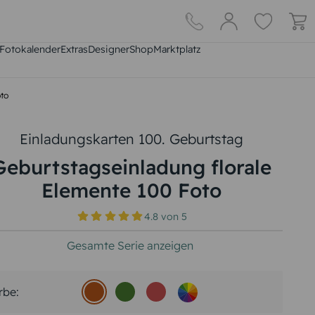
Fotokalender
Extras
DesignerShop
Marktplatz
oto
Einladungskarten 100. Geburtstag
Geburtstagseinladung florale
Elemente 100 Foto
4.8
von
5
Gesamte Serie anzeigen
rbe: