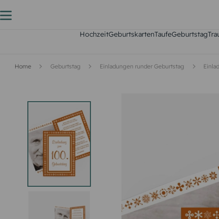
Hochzeit
Geburtskarten
Taufe
Geburtstag
Tra
Home
Geburtstag
Einladungen runder Geburtstag
Einla