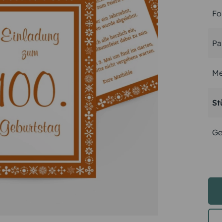
Fo
Pa
Me
St
Ge