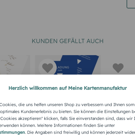
KUNDEN GEFÄLLT AUCH
Herzlich willkommen auf Meine Kartenmanufaktur
UM RUNDEN
EINLADUNGSKARTEN 100.
EINLADUNGS
ookies, die uns helfen unseren Shop zu verbessern und Ihnen som
GEBURTSTAG
GEBURTSTA
 optimales Kundenerlebnis zu bieten. Sie können die Einstellungen b
seinladun
Geburtstagseinladun
Geburtst
e Cookies akzeptieren" klicken, falls Sie einverstanden sind, dass wir
rwenden können. Weitere Informationen finden Sie unter
g Parkuhr 100
g Edles
estimmungen
. Die Angaben sind freiwillig und können jederzeit wide