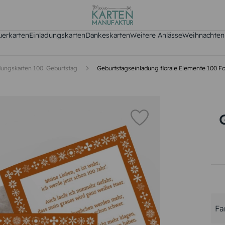
uerkarten
Einladungskarten
Dankeskarten
Weitere Anlässe
Weihnachten
dungskarten 100. Geburtstag
Geburtstagseinladung florale Elemente 100 F
Fa