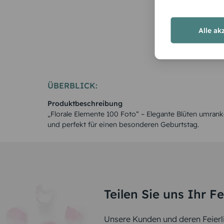
Pflanzengl
Alle ak
ÜBERBLICK:
Produktbeschreibung
„Florale Elemente 100 Foto“ – Elegante Blüten umranke
und perfekt für einen besonderen Geburtstag.
Teilen Sie uns Ihr F
Unsere Kunden und deren Feierli