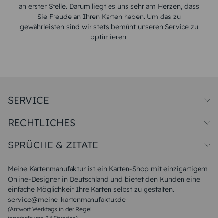
an erster Stelle. Darum liegt es uns sehr am Herzen, dass
Sie Freude an Ihren Karten haben. Um das zu
gewährleisten sind wir stets bemüht unseren Service zu
optimieren.
SERVICE
Preise und Versand
RECHTLICHES
Papiersorten
Muster/Musterset
Impressum
Unsere Produktion
SPRÜCHE & ZITATE
Widerrufsbelehrung
Magazin
Datenschutz
Sitemap
Alle Sprüche & Zitate
AGB
FAQ
Liebeskummer Sprüche
Meine Kartenmanufaktur ist ein Karten-Shop mit einzigartigem
Danke Sprüche
Online-Designer in Deutschland und bietet den Kunden eine
Sommer Sprüche
einfache Möglichkeit Ihre Karten selbst zu gestalten.
Muttertagssprüche
service@meine-kartenmanufaktur.de
Sprüche zur Hochzeit
(Antwort Werktags in der Regel
Sprüche zur Konfirmation & Kommunion
innerhalb von 24 Stunden)
Weihnachtsgedichte