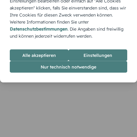
Einstellungen bearbeiten oder einfach auf "Alle Cookies
„Gelbe Flecken“ – Sonnige Kleckse auf weißem Grund –
akzeptieren" klicken, falls Sie einverstanden sind, dass wir
perfekt für kreative Köpfe, die das Leben bunt sehen.
Ihre Cookies für diesen Zweck verwenden können.
Weitere Informationen finden Sie unter
Datenschutzbestimmungen
. Die Angaben sind freiwillig
und können jederzeit widerrufen werden.
Alle akzeptieren
Einstellungen
Nur technisch notwendige