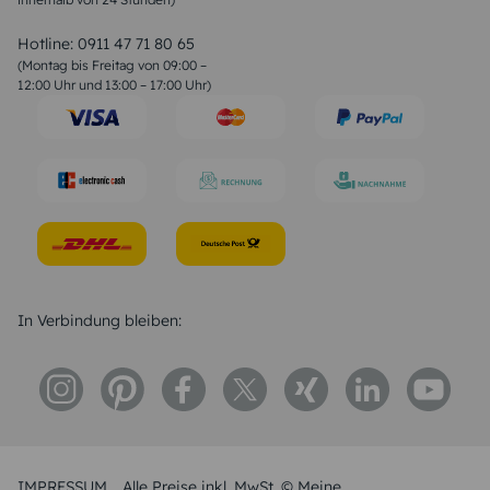
Valentinstag Sprüche
Liebessprüche
Hotline:
0911 47 71 80 65
Geburtstagssprüche
(Montag bis Freitag von 09:00 –
Trauersprüche
12:00 Uhr und 13:00 – 17:00 Uhr)
Hochzeitstag Sprüche
Konfirmation Glückwünsche
Sprüche zur Geburt
In Verbindung bleiben:
IMPRESSUM
Alle Preise inkl. MwSt. © Meine