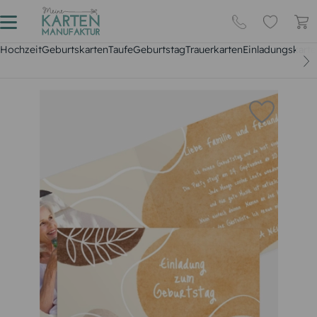
Hochzeit
Geburtskarten
Taufe
Geburtstag
Trauerkarten
Einladungskarte