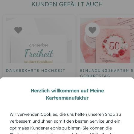
KUNDEN GEFÄLLT AUCH
DANKESKARTE HOCHZEIT
EINLADUNGSKARTEN 5
GEBURTSTAG
Blankokarte
Einladung zum 50.
Herzlich willkommen auf Meine
Geburtstag Aquarell R
Kartenmanufaktur
Wir verwenden Cookies, die uns helfen unseren Shop zu
ÜBERBLICK:
verbessern und Ihnen somit den besten Service und ein
optimales Kundenerlebnis zu bieten. Sie können die
Produktbeschreibung