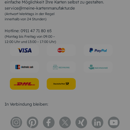
einfache Möglichkeit Ihre Karten selbst zu gestalten.
Muttertagssprüche
service@meine-kartenmanufaktur.de
Sprüche zur Hochzeit
(Antwort Werktags in der Regel
Sprüche zur Konfirmation & Kommunion
innerhalb von 24 Stunden)
Weihnachtsgedichte
Valentinstag Sprüche
Liebessprüche
Hotline:
0911 47 71 80 65
Geburtstagssprüche
(Montag bis Freitag von 09:00 –
Trauersprüche
12:00 Uhr und 13:00 – 17:00 Uhr)
Hochzeitstag Sprüche
Konfirmation Glückwünsche
Sprüche zur Geburt
In Verbindung bleiben: