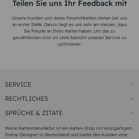
Teilen Sie uns Ihr Feedback mit
Unsere Kunden und deren Feierlichkeiten stehen bei uns
an erster Stelle. Darum liegt es uns sehr am Herzen, dass
Sie Freude an Ihren Karten haben. Um das zu
gewährleisten sind wir stets bemüht unseren Service zu
optimieren.
SERVICE
Preise und Versand
RECHTLICHES
Papiersorten
Muster/Musterset
Impressum
Unsere Produktion
SPRÜCHE & ZITATE
Widerrufsbelehrung
Magazin
Datenschutz
Sitemap
Alle Sprüche & Zitate
AGB
FAQ
Liebeskummer Sprüche
Meine Kartenmanufaktur ist ein Karten-Shop mit einzigartigem
Danke Sprüche
Online-Designer in Deutschland und bietet den Kunden eine
Sommer Sprüche