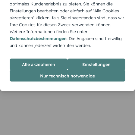
Produktbeschreibung
optimales Kundenerlebnis zu bieten. Sie können die
„Harmonische Unruhe“ verbindet Gegensätze: künstlerisch,
Einstellungen bearbeiten oder einfach auf "Alle Cookies
spannend und doch ausbalanciert. Eine kreative Einladung für
akzeptieren" klicken, falls Sie einverstanden sind, dass wir
alle, die ein stilvolles Statement mit einem Hauch
Ihre Cookies für diesen Zweck verwenden können.
Eigenwilligkeit setzen wollen.
Weitere Informationen finden Sie unter
Datenschutzbestimmungen
. Die Angaben sind freiwillig
und können jederzeit widerrufen werden.
Alle akzeptieren
Einstellungen
Nur technisch notwendige