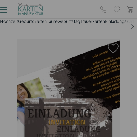
Hochzeit
Geburtskarten
Taufe
Geburtstag
Trauerkarten
Einladungskarte