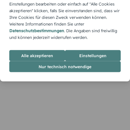
Ein eigenes Bild kombiniert mit den warmen Farben von
Einstellungen bearbeiten oder einfach auf "Alle Cookies
„Herbst 70 Foto“ – diese Einladung erzählt deine persönliche
akzeptieren" klicken, falls Sie einverstanden sind, dass wir
Lebensgeschichte in leuchtendem Blätterglanz.
Ihre Cookies für diesen Zweck verwenden können.
Weitere Informationen finden Sie unter
Datenschutzbestimmungen
. Die Angaben sind freiwillig
und können jederzeit widerrufen werden.
Alle akzeptieren
Einstellungen
Nur technisch notwendige