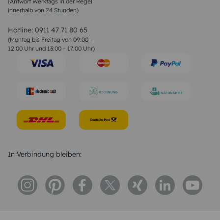
(Antwort Werktags in der Regel
Sprüche zur Konfirmation & Kommunion
innerhalb von 24 Stunden)
Weihnachtsgedichte
Valentinstag Sprüche
Liebessprüche
Hotline:
0911 47 71 80 65
Geburtstagssprüche
(Montag bis Freitag von 09:00 –
Trauersprüche
12:00 Uhr und 13:00 – 17:00 Uhr)
Hochzeitstag Sprüche
Konfirmation Glückwünsche
Sprüche zur Geburt
In Verbindung bleiben: