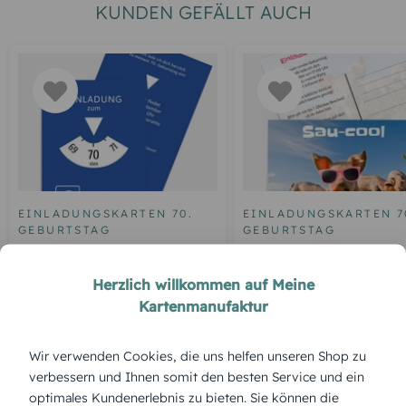
KUNDEN GEFÄLLT AUCH
EINLADUNGSKARTEN 70.
EINLADUNGSKARTEN 7
GEBURTSTAG
GEBURTSTAG
Geburtstagseinladung
Einladungskarte zum 7
Parkuhr 70
Geburtstag Sau-cool
Herzlich willkommen auf Meine
Kartenmanufaktur
Wir verwenden Cookies, die uns helfen unseren Shop zu
ÜBERBLICK:
verbessern und Ihnen somit den besten Service und ein
Produktbeschreibung
optimales Kundenerlebnis zu bieten. Sie können die