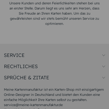
Unsere Kunden und deren Feierlichkeiten stehen bei uns
an erster Stelle. Darum liegt es uns sehr am Herzen, dass
Sie Freude an Ihren Karten haben. Um das zu
gewährleisten sind wir stets bemüht unseren Service zu
optimieren.
SERVICE
Preise und Versand
RECHTLICHES
Papiersorten
Muster/Musterset
Impressum
Unsere Produktion
SPRÜCHE & ZITATE
Widerrufsbelehrung
Magazin
Datenschutz
Sitemap
Alle Sprüche & Zitate
AGB
FAQ
Liebeskummer Sprüche
Meine Kartenmanufaktur ist ein Karten-Shop mit einzigartigem
Danke Sprüche
Online-Designer in Deutschland und bietet den Kunden eine
Sommer Sprüche
einfache Möglichkeit Ihre Karten selbst zu gestalten.
Muttertagssprüche
service@meine-kartenmanufaktur.de
Sprüche zur Hochzeit