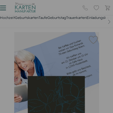
Hochzeit
Geburtskarten
Taufe
Geburtstag
Trauerkarten
Einladungskarte