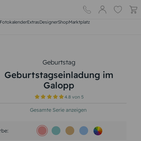
Fotokalender
Extras
DesignerShop
Marktplatz
Geburtstag
Geburtstagseinladung im
Galopp
4.8
von
5
Gesamte Serie anzeigen
rbe: