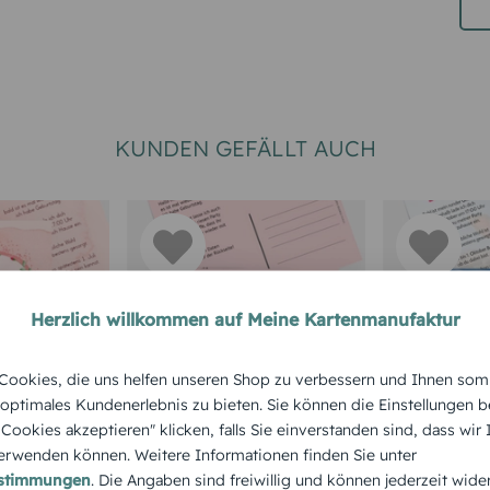
KUNDEN GEFÄLLT AUCH
Herzlich willkommen auf Meine Kartenmanufaktur
RTEN 50.
TEXTKARTEN
EINLADUNGS
ookies, die uns helfen unseren Shop zu verbessern und Ihnen som
GEBURTSTA
Geburtstagseinladun
 optimales Kundenerlebnis zu bieten. Sie können die Einstellungen b
zum 50.
Einladun
e Cookies akzeptieren" klicken, falls Sie einverstanden sind, dass wir
g Partyrezept
rwenden können. Weitere Informationen finden Sie unter
Aquarell
50. Gebur
estimmungen
. Die Angaben sind freiwillig und können jederzeit wide