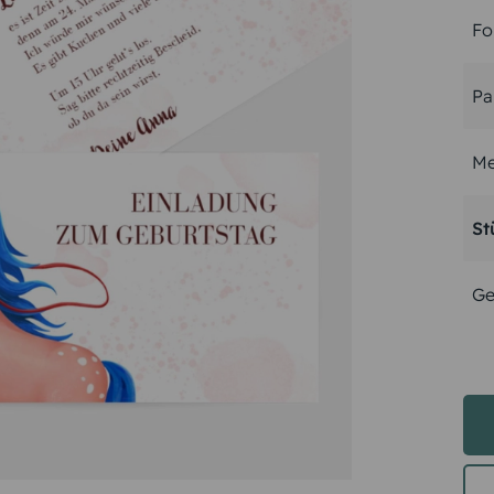
Fo
Pa
Me
St
Ge