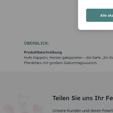
Rosen
Alle ak
ÜBERBLICK:
Produktbeschreibung
Hufe klappern, Herzen galoppieren – die Karte „Im Gal
Pferdefans mit großem Geburtstagswunsch.
Teilen Sie uns Ihr F
Unsere Kunden und deren Feierli