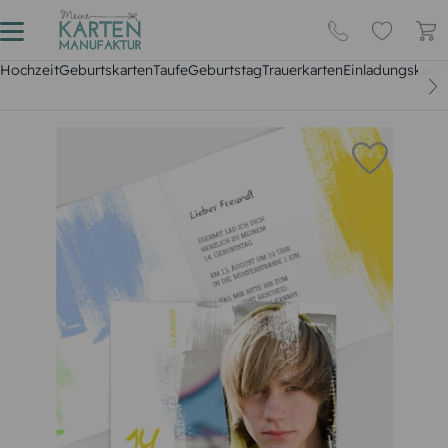
Hochzeit
Geburtskarten
Taufe
Geburtstag
Trauerkarten
Einladungskarte