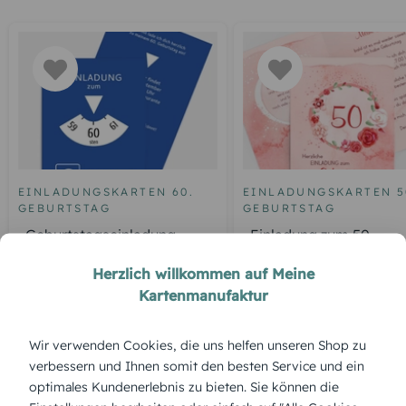
EINLADUNGSKARTEN 60.
EINLADUNGSKARTEN 5
GEBURTSTAG
GEBURTSTAG
Geburtstagseinladung
Einladung zum 50.
Parkuhr 60
Geburtstag Aquarell R
Herzlich willkommen auf Meine
Kartenmanufaktur
ÜBERBLICK:
Wir verwenden Cookies, die uns helfen unseren Shop zu
verbessern und Ihnen somit den besten Service und ein
Produktbeschreibung
optimales Kundenerlebnis zu bieten. Sie können die
„Malerglück“ lässt kleine Künstlerherzen höher schlagen –