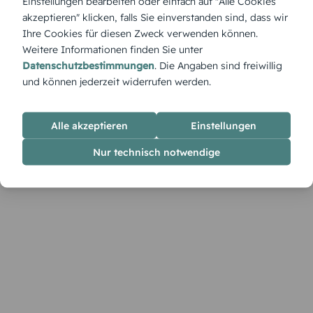
Einstellungen bearbeiten oder einfach auf "Alle Cookies
Farbkleckse, Pinselstriche und eine Einladung voller
akzeptieren" klicken, falls Sie einverstanden sind, dass wir
Kreativität.
Ihre Cookies für diesen Zweck verwenden können.
Weitere Informationen finden Sie unter
Datenschutzbestimmungen
. Die Angaben sind freiwillig
und können jederzeit widerrufen werden.
Alle akzeptieren
Einstellungen
Nur technisch notwendige