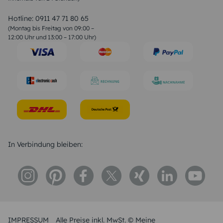
Valentinstag Sprüche
Liebessprüche
Hotline:
0911 47 71 80 65
Geburtstagssprüche
(Montag bis Freitag von 09:00 –
Trauersprüche
12:00 Uhr und 13:00 – 17:00 Uhr)
Hochzeitstag Sprüche
Konfirmation Glückwünsche
Sprüche zur Geburt
In Verbindung bleiben:
IMPRESSUM
Alle Preise inkl. MwSt. © Meine