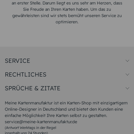
an erster Stelle. Darum liegt es uns sehr am Herzen, dass
Sie Freude an Ihren Karten haben. Um das zu
gewährleisten sind wir stets bemüht unseren Service zu
optimieren.
SERVICE
Preise und Versand
RECHTLICHES
Papiersorten
Muster/Musterset
Impressum
Unsere Produktion
SPRÜCHE & ZITATE
Widerrufsbelehrung
Magazin
Datenschutz
Sitemap
Alle Sprüche & Zitate
AGB
FAQ
Liebeskummer Sprüche
Meine Kartenmanufaktur ist ein Karten-Shop mit einzigartigem
Danke Sprüche
Online-Designer in Deutschland und bietet den Kunden eine
Sommer Sprüche
einfache Möglichkeit Ihre Karten selbst zu gestalten.
Muttertagssprüche
service@meine-kartenmanufaktur.de
Sprüche zur Hochzeit
(Antwort Werktags in der Regel
Sprüche zur Konfirmation & Kommunion
innerhalb von 24 Stunden)
Weihnachtsgedichte