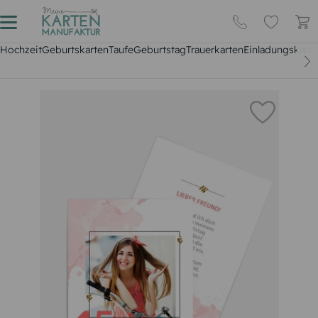
Hochzeit
Geburtskarten
Taufe
Geburtstag
Trauerkarten
Einladungskarte