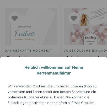
DANKESKARTE HOCHZEIT
JUGENDLICHE EINLA
Blankokarte
Geburtstagseinladung
Dreiklang
Herzlich willkommen auf Meine
Kartenmanufaktur
ÜBERBLICK:
Wir verwenden Cookies, die uns helfen unseren Shop zu
verbessern und Ihnen somit den besten Service und ein
Produktbeschreibung
optimales Kundenerlebnis zu bieten. Sie können die
Zart und verspielt: „Rosa Wölkchen“ lädt zu einem liebevollen
Einstellungen bearbeiten oder einfach auf "Alle Cookies
Geburtstag ein – wie eine Umarmung auf Papier.