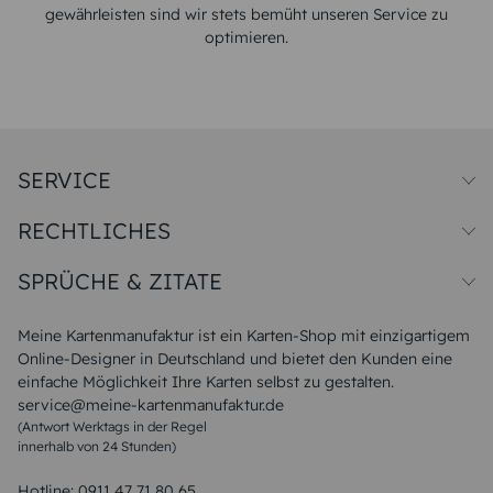
gewährleisten sind wir stets bemüht unseren Service zu
optimieren.
SERVICE
Preise und Versand
RECHTLICHES
Papiersorten
Muster/Musterset
Impressum
Unsere Produktion
SPRÜCHE & ZITATE
Widerrufsbelehrung
Magazin
Datenschutz
Sitemap
Alle Sprüche & Zitate
AGB
FAQ
Liebeskummer Sprüche
Meine Kartenmanufaktur ist ein Karten-Shop mit einzigartigem
Danke Sprüche
Online-Designer in Deutschland und bietet den Kunden eine
Sommer Sprüche
einfache Möglichkeit Ihre Karten selbst zu gestalten.
Muttertagssprüche
service@meine-kartenmanufaktur.de
Sprüche zur Hochzeit
(Antwort Werktags in der Regel
Sprüche zur Konfirmation & Kommunion
innerhalb von 24 Stunden)
Weihnachtsgedichte
Valentinstag Sprüche
Liebessprüche
Hotline:
0911 47 71 80 65