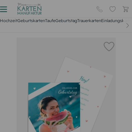
Hochzeit
Geburtskarten
Taufe
Geburtstag
Trauerkarten
Einladungskarte