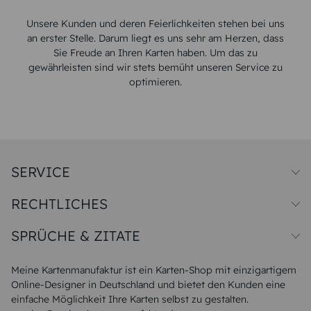
Unsere Kunden und deren Feierlichkeiten stehen bei uns
an erster Stelle. Darum liegt es uns sehr am Herzen, dass
Sie Freude an Ihren Karten haben. Um das zu
gewährleisten sind wir stets bemüht unseren Service zu
optimieren.
SERVICE
Preise und Versand
RECHTLICHES
Papiersorten
Muster/Musterset
Impressum
Unsere Produktion
SPRÜCHE & ZITATE
Widerrufsbelehrung
Magazin
Datenschutz
Sitemap
Alle Sprüche & Zitate
AGB
FAQ
Liebeskummer Sprüche
Meine Kartenmanufaktur ist ein Karten-Shop mit einzigartigem
Danke Sprüche
Online-Designer in Deutschland und bietet den Kunden eine
Sommer Sprüche
einfache Möglichkeit Ihre Karten selbst zu gestalten.
Muttertagssprüche