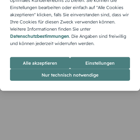
optimales Kundenerlebnis zu bieten. Sie können die
Ein Moment, eingefangen für die Ewigkeit: Mit der Karte
Einstellungen bearbeiten oder einfach auf "Alle Cookies
„Schnappschuss“ wird die Einladung selbst zur Erinnerung.
akzeptieren" klicken, falls Sie einverstanden sind, dass wir
Persönlich, modern und perfekt für ein feierliches
Ihre Cookies für diesen Zweck verwenden können.
Geburtstagsfoto-Statement.
Weitere Informationen finden Sie unter
Datenschutzbestimmungen
. Die Angaben sind freiwillig
und können jederzeit widerrufen werden.
Alle akzeptieren
Einstellungen
Nur technisch notwendige