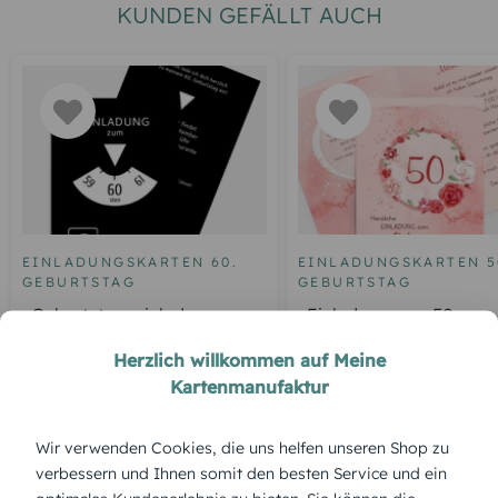
KUNDEN GEFÄLLT AUCH
EINLADUNGSKARTEN 60.
EINLADUNGSKARTEN 5
GEBURTSTAG
GEBURTSTAG
Geburtstagseinladung
Einladung zum 50.
Parkuhr 60
Geburtstag Aquarell R
Herzlich willkommen auf Meine
Kartenmanufaktur
ÜBERBLICK:
Wir verwenden Cookies, die uns helfen unseren Shop zu
verbessern und Ihnen somit den besten Service und ein
Produktbeschreibung