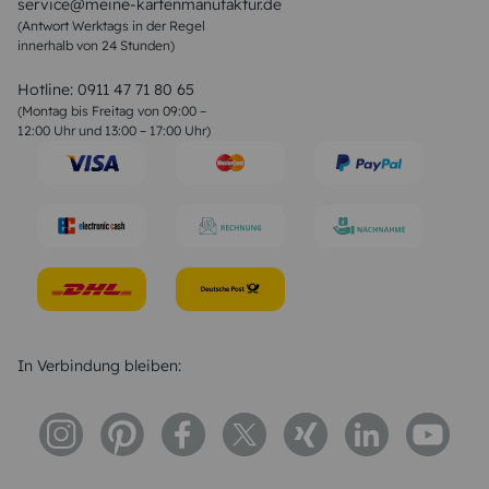
service@meine-kartenmanufaktur.de
Sprüche zur Hochzeit
(Antwort Werktags in der Regel
Sprüche zur Konfirmation & Kommunion
innerhalb von 24 Stunden)
Weihnachtsgedichte
Valentinstag Sprüche
Liebessprüche
Hotline:
0911 47 71 80 65
Geburtstagssprüche
(Montag bis Freitag von 09:00 –
Trauersprüche
12:00 Uhr und 13:00 – 17:00 Uhr)
Hochzeitstag Sprüche
Konfirmation Glückwünsche
Sprüche zur Geburt
In Verbindung bleiben: