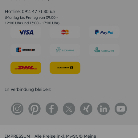
Valentinstag Sprüche
Liebessprüche
Hotline:
0911 47 71 80 65
Geburtstagssprüche
(Montag bis Freitag von 09:00 –
Trauersprüche
12:00 Uhr und 13:00 – 17:00 Uhr)
Hochzeitstag Sprüche
Konfirmation Glückwünsche
Sprüche zur Geburt
In Verbindung bleiben:
IMPRESSUM
Alle Preise inkl. MwSt. © Meine