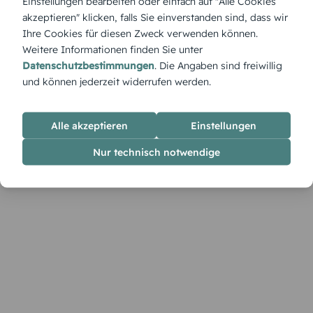
Einstellungen bearbeiten oder einfach auf "Alle Cookies
Himmelsgrüßen – edel, freundlich und immer passend für
akzeptieren" klicken, falls Sie einverstanden sind, dass wir
einen stilvollen, warmherzigen Geburtstag.
Ihre Cookies für diesen Zweck verwenden können.
Weitere Informationen finden Sie unter
Datenschutzbestimmungen
. Die Angaben sind freiwillig
und können jederzeit widerrufen werden.
Alle akzeptieren
Einstellungen
Nur technisch notwendige