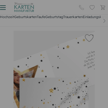
Hochzeit
Geburtskarten
Taufe
Geburtstag
Trauerkarten
Einladungskarte