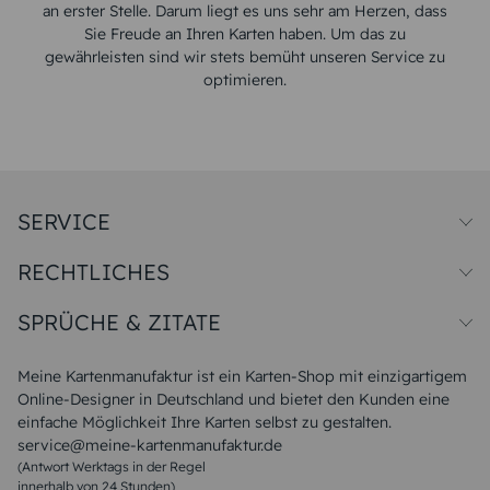
an erster Stelle. Darum liegt es uns sehr am Herzen, dass
Sie Freude an Ihren Karten haben. Um das zu
gewährleisten sind wir stets bemüht unseren Service zu
optimieren.
SERVICE
Preise und Versand
RECHTLICHES
Papiersorten
Muster/Musterset
Impressum
Unsere Produktion
SPRÜCHE & ZITATE
Widerrufsbelehrung
Magazin
Datenschutz
Sitemap
Alle Sprüche & Zitate
AGB
FAQ
Liebeskummer Sprüche
Meine Kartenmanufaktur ist ein Karten-Shop mit einzigartigem
Danke Sprüche
Online-Designer in Deutschland und bietet den Kunden eine
Sommer Sprüche
einfache Möglichkeit Ihre Karten selbst zu gestalten.
Muttertagssprüche
service@meine-kartenmanufaktur.de
Sprüche zur Hochzeit
(Antwort Werktags in der Regel
Sprüche zur Konfirmation & Kommunion
innerhalb von 24 Stunden)
Weihnachtsgedichte