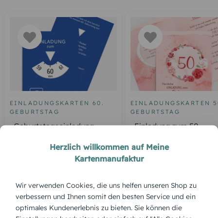
EINLADUNGSKARTEN 60.
EINLADUNGSKARTEN 5
GEBURTSTAG
GEBURTSTAG
Geburtstagseinladung
Einladung zum 50.
Parkuhr 60
Geburtstag Aquarell R
Herzlich willkommen auf Meine
Kartenmanufaktur
ÜBERBLICK:
Wir verwenden Cookies, die uns helfen unseren Shop zu
verbessern und Ihnen somit den besten Service und ein
Produktbeschreibung
optimales Kundenerlebnis zu bieten. Sie können die
„Sternenzauber“ ist ein echter Klassiker unter den