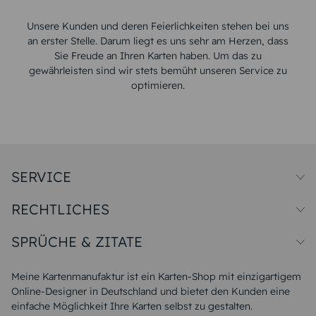
Unsere Kunden und deren Feierlichkeiten stehen bei uns
an erster Stelle. Darum liegt es uns sehr am Herzen, dass
Sie Freude an Ihren Karten haben. Um das zu
gewährleisten sind wir stets bemüht unseren Service zu
optimieren.
SERVICE
Preise und Versand
RECHTLICHES
Papiersorten
Muster/Musterset
Impressum
Unsere Produktion
SPRÜCHE & ZITATE
Widerrufsbelehrung
Magazin
Datenschutz
Sitemap
Alle Sprüche & Zitate
AGB
FAQ
Liebeskummer Sprüche
Meine Kartenmanufaktur ist ein Karten-Shop mit einzigartigem
Danke Sprüche
Online-Designer in Deutschland und bietet den Kunden eine
Sommer Sprüche
einfache Möglichkeit Ihre Karten selbst zu gestalten.
Muttertagssprüche