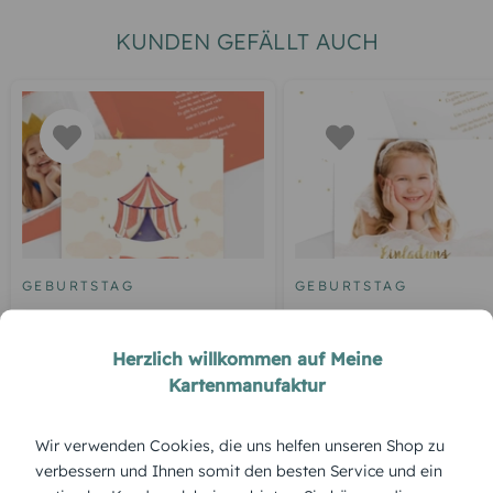
KUNDEN GEFÄLLT AUCH
GEBURTSTAG
GEBURTSTAG
Geburtstagseinladung
Geburtstagseinladung
Zirkuszelt
Goldener Schriftzug
Herzlich willkommen auf Meine
Kartenmanufaktur
Wir verwenden Cookies, die uns helfen unseren Shop zu
ÜBERBLICK:
verbessern und Ihnen somit den besten Service und ein