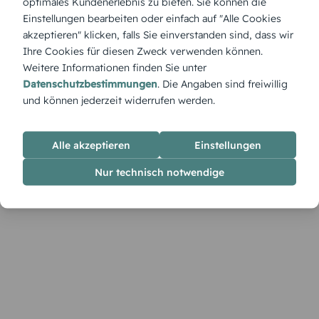
optimales Kundenerlebnis zu bieten. Sie können die
Produktbeschreibung
Einstellungen bearbeiten oder einfach auf "Alle Cookies
Mit „Traumprinzessin Foto“ wird der Traum wahr – diese
akzeptieren" klicken, falls Sie einverstanden sind, dass wir
Einladung vereint verspielten Charme mit deinem
Ihre Cookies für diesen Zweck verwenden können.
Lieblingsbild und macht kleine Prinzessinnen ganz groß.
Weitere Informationen finden Sie unter
Datenschutzbestimmungen
. Die Angaben sind freiwillig
und können jederzeit widerrufen werden.
Alle akzeptieren
Einstellungen
Nur technisch notwendige