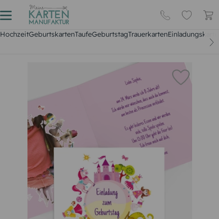
Hochzeit
Geburtskarten
Taufe
Geburtstag
Trauerkarten
Einladungskarte