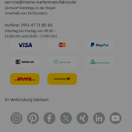
service@meine-kartenmanufaktur.de
Sprüche zur Hochzeit
(Antwort Werktags in der Regel
Sprüche zur Konfirmation & Kommunion
innerhalb von 24 Stunden)
Weihnachtsgedichte
Valentinstag Sprüche
Liebessprüche
Hotline:
0911 47 71 80 65
Geburtstagssprüche
(Montag bis Freitag von 09:00 –
Trauersprüche
12:00 Uhr und 13:00 – 17:00 Uhr)
Hochzeitstag Sprüche
Konfirmation Glückwünsche
Sprüche zur Geburt
In Verbindung bleiben: