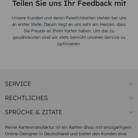
Teilen Sie uns Ihr Feedback mit
Unsere Kunden und deren Feierlichkeiten stehen bei uns
an erster Stelle. Darum liegt es uns sehr am Herzen, dass
Sie Freude an Ihren Karten haben. Um das zu
gewährleisten sind wir stets bemüht unseren Service zu
optimieren.
SERVICE
Preise und Versand
RECHTLICHES
Papiersorten
Muster/Musterset
Impressum
Unsere Produktion
SPRÜCHE & ZITATE
Widerrufsbelehrung
Magazin
Datenschutz
Sitemap
Alle Sprüche & Zitate
AGB
FAQ
Liebeskummer Sprüche
Meine Kartenmanufaktur ist ein Karten-Shop mit einzigartigem
Danke Sprüche
Online-Designer in Deutschland und bietet den Kunden eine
Sommer Sprüche