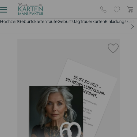
Hochzeit
Geburtskarten
Taufe
Geburtstag
Trauerkarten
Einladungskarte