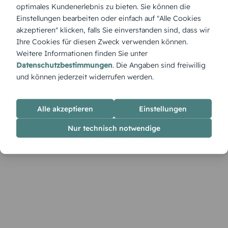
Produktbeschreibung
optimales Kundenerlebnis zu bieten. Sie können die
Die Einladung „Verflechtung von Linien“ ist wie gemacht für
Einstellungen bearbeiten oder einfach auf "Alle Cookies
Fans von Geometrie, Struktur und modernem Design.
akzeptieren" klicken, falls Sie einverstanden sind, dass wir
Durchdacht, klar und doch verspielt, eignet sie sich
Ihre Cookies für diesen Zweck verwenden können.
besonders für alle, die das Besondere im Schlichten suchen.
Weitere Informationen finden Sie unter
Datenschutzbestimmungen
. Die Angaben sind freiwillig
und können jederzeit widerrufen werden.
Alle akzeptieren
Einstellungen
Nur technisch notwendige