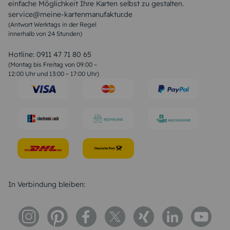
einfache Möglichkeit Ihre Karten selbst zu gestalten.
Muttertagssprüche
service@meine-kartenmanufaktur.de
Sprüche zur Hochzeit
(Antwort Werktags in der Regel
Sprüche zur Konfirmation & Kommunion
innerhalb von 24 Stunden)
Weihnachtsgedichte
Valentinstag Sprüche
Liebessprüche
Hotline:
0911 47 71 80 65
Geburtstagssprüche
(Montag bis Freitag von 09:00 –
Trauersprüche
12:00 Uhr und 13:00 – 17:00 Uhr)
Hochzeitstag Sprüche
Konfirmation Glückwünsche
Sprüche zur Geburt
In Verbindung bleiben: