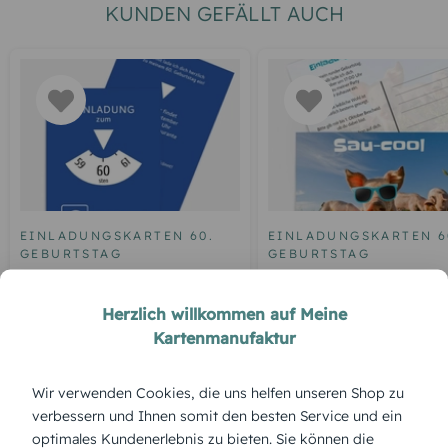
KUNDEN GEFÄLLT AUCH
EINLADUNGSKARTEN 60.
EINLADUNGSKARTEN 6
GEBURTSTAG
GEBURTSTAG
Geburtstagseinladung
Einladungskarte zum 6
Parkuhr 60
Geburtstag Sau-cool
Herzlich willkommen auf Meine
Kartenmanufaktur
Wir verwenden Cookies, die uns helfen unseren Shop zu
ÜBERBLICK:
verbessern und Ihnen somit den besten Service und ein
Produktbeschreibung
optimales Kundenerlebnis zu bieten. Sie können die