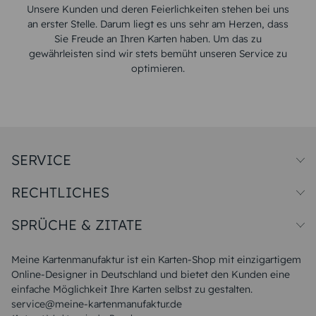
Unsere Kunden und deren Feierlichkeiten stehen bei uns
an erster Stelle. Darum liegt es uns sehr am Herzen, dass
Sie Freude an Ihren Karten haben. Um das zu
gewährleisten sind wir stets bemüht unseren Service zu
optimieren.
SERVICE
Preise und Versand
RECHTLICHES
Papiersorten
Muster/Musterset
Impressum
Unsere Produktion
SPRÜCHE & ZITATE
Widerrufsbelehrung
Magazin
Datenschutz
Sitemap
Alle Sprüche & Zitate
AGB
FAQ
Liebeskummer Sprüche
Meine Kartenmanufaktur ist ein Karten-Shop mit einzigartigem
Danke Sprüche
Online-Designer in Deutschland und bietet den Kunden eine
Sommer Sprüche
einfache Möglichkeit Ihre Karten selbst zu gestalten.
Muttertagssprüche
service@meine-kartenmanufaktur.de
Sprüche zur Hochzeit