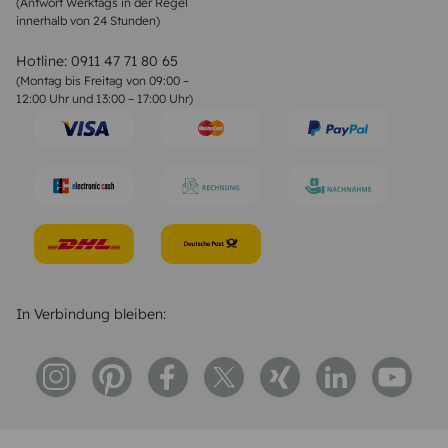
(Antwort Werktags in der Regel
Sprüche zur Konfirmation & Kommunion
innerhalb von 24 Stunden)
Weihnachtsgedichte
Valentinstag Sprüche
Liebessprüche
Hotline:
0911 47 71 80 65
Geburtstagssprüche
(Montag bis Freitag von 09:00 –
Trauersprüche
12:00 Uhr und 13:00 – 17:00 Uhr)
Hochzeitstag Sprüche
Konfirmation Glückwünsche
Sprüche zur Geburt
In Verbindung bleiben: