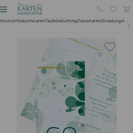
Hochzeit
Geburtskarten
Taufe
Geburtstag
Trauerkarten
Einladungskarte