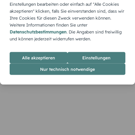
Mit „Floral 60“ blüht jeder Geburtstag in stilvollem Gewand.
Einstellungen bearbeiten oder einfach auf "Alle Cookies
Die Karte bringt florale Harmonie und dezente Altersstolz in
akzeptieren" klicken, falls Sie einverstanden sind, dass wir
perfektem Zusammenspiel.
Ihre Cookies für diesen Zweck verwenden können.
Weitere Informationen finden Sie unter
Datenschutzbestimmungen
. Die Angaben sind freiwillig
und können jederzeit widerrufen werden.
Alle akzeptieren
Einstellungen
Nur technisch notwendige