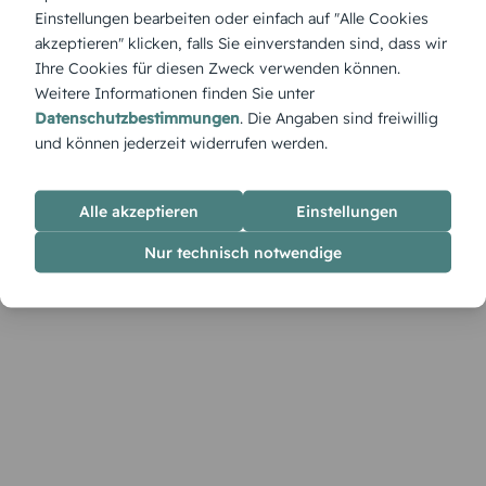
Herzen für Mama – zartes Herzdesign, das Liebe ausdrückt.
Einstellungen bearbeiten oder einfach auf "Alle Cookies
Im Designer kannst du die Karte mit persönlichen
akzeptieren" klicken, falls Sie einverstanden sind, dass wir
Botschaften und Bildern gestalten.
Ihre Cookies für diesen Zweck verwenden können.
Weitere Informationen finden Sie unter
Datenschutzbestimmungen
. Die Angaben sind freiwillig
und können jederzeit widerrufen werden.
Alle akzeptieren
Einstellungen
Nur technisch notwendige