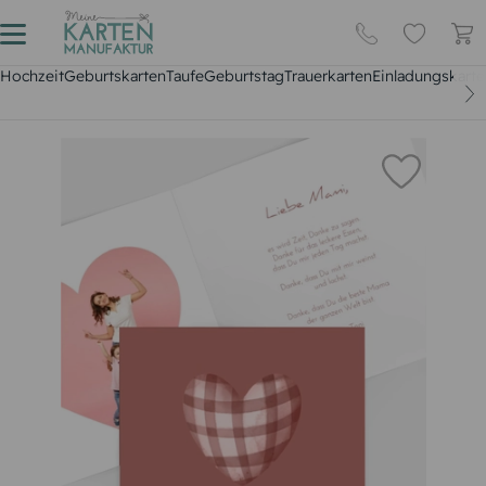
Hochzeit
Geburtskarten
Taufe
Geburtstag
Trauerkarten
Einladungskarte