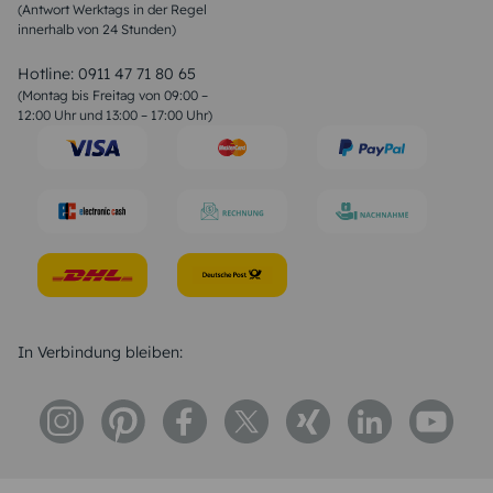
(Antwort Werktags in der Regel
Sprüche zur Konfirmation & Kommunion
innerhalb von 24 Stunden)
Weihnachtsgedichte
Valentinstag Sprüche
Liebessprüche
Hotline:
0911 47 71 80 65
Geburtstagssprüche
(Montag bis Freitag von 09:00 –
Trauersprüche
12:00 Uhr und 13:00 – 17:00 Uhr)
Hochzeitstag Sprüche
Konfirmation Glückwünsche
Sprüche zur Geburt
In Verbindung bleiben: