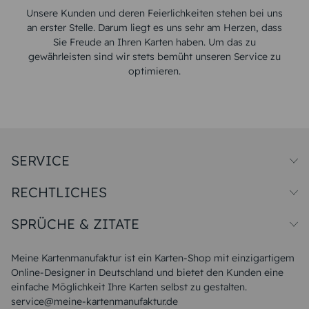
Unsere Kunden und deren Feierlichkeiten stehen bei uns
an erster Stelle. Darum liegt es uns sehr am Herzen, dass
Sie Freude an Ihren Karten haben. Um das zu
gewährleisten sind wir stets bemüht unseren Service zu
optimieren.
SERVICE
Preise und Versand
RECHTLICHES
Papiersorten
Muster/Musterset
Impressum
Unsere Produktion
SPRÜCHE & ZITATE
Widerrufsbelehrung
Magazin
Datenschutz
Sitemap
Alle Sprüche & Zitate
AGB
FAQ
Liebeskummer Sprüche
Meine Kartenmanufaktur ist ein Karten-Shop mit einzigartigem
Danke Sprüche
Online-Designer in Deutschland und bietet den Kunden eine
Sommer Sprüche
einfache Möglichkeit Ihre Karten selbst zu gestalten.
Muttertagssprüche
service@meine-kartenmanufaktur.de
Sprüche zur Hochzeit