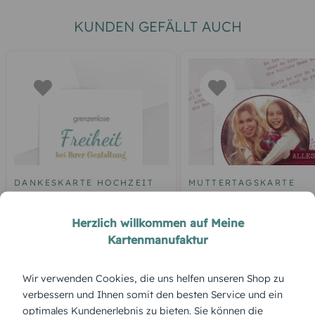
KUNDEN GEFÄLLT AUCH
DANKESKARTE HOCHZEIT
MUTTERTAGSKARTE
Blankokarte
Grußkarte zum Mutter
Blumengrüße
Herzlich willkommen auf Meine
Kartenmanufaktur
Wir verwenden Cookies, die uns helfen unseren Shop zu
ÜBERBLICK:
verbessern und Ihnen somit den besten Service und ein
Produktbeschreibung
optimales Kundenerlebnis zu bieten. Sie können die