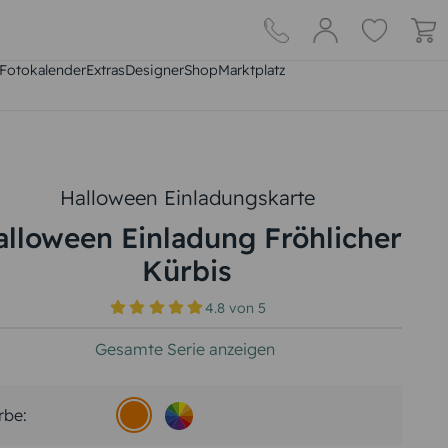
Fotokalender
Extras
DesignerShop
Marktplatz
Halloween Einladungskarte
alloween Einladung Fröhlicher
Kürbis
4.8
von
5
Gesamte Serie anzeigen
rbe: