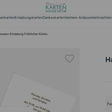
uerkarten
Einladungskarten
Dankeskarten
Weitere Anlässe
Weihnachten
loween Einladung Fröhlicher Kürbis
H
Fa