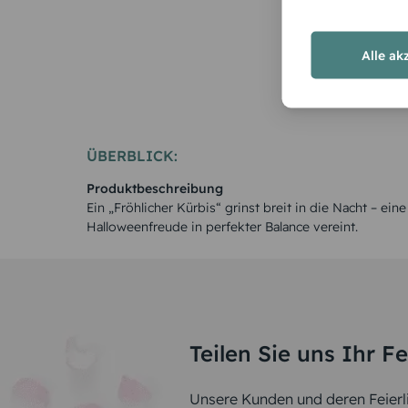
Alle ak
ÜBERBLICK:
Produktbeschreibung
Ein „Fröhlicher Kürbis“ grinst breit in die Nacht – ei
Halloweenfreude in perfekter Balance vereint.
Teilen Sie uns Ihr F
Unsere Kunden und deren Feierli