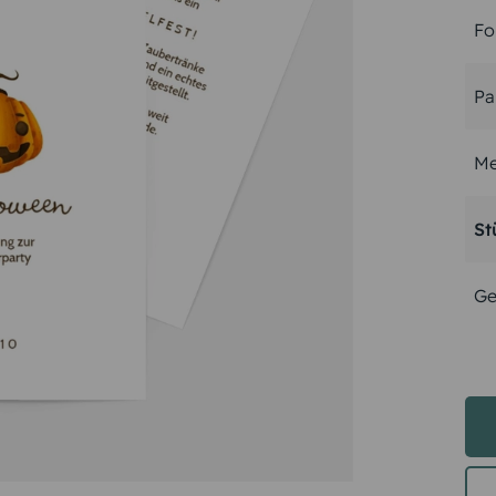
Fo
Pa
Me
St
Ge