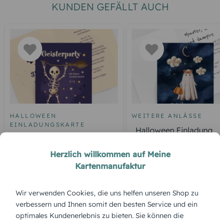
KUNDEN GEFÄLLT AUCH
HALLOWEEN
WEITERE ANLÄSSE
EINLADUNGSKARTE
Halloween Einladung
Halloween Einladung Tanz
Gespenst am Himmel
der Knochen
Herzlich willkommen auf Meine
Kartenmanufaktur
Wir verwenden Cookies, die uns helfen unseren Shop zu
ÜBERBLICK:
verbessern und Ihnen somit den besten Service und ein
Produktbeschreibung
optimales Kundenerlebnis zu bieten. Sie können die