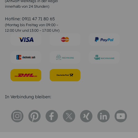
(Antwort Werktags in der Regel
Sprüche zur Konfirmation & Kommunion
innerhalb von 24 Stunden)
Weihnachtsgedichte
Valentinstag Sprüche
Liebessprüche
Hotline:
0911 47 71 80 65
Geburtstagssprüche
(Montag bis Freitag von 09:00 –
Trauersprüche
12:00 Uhr und 13:00 – 17:00 Uhr)
Hochzeitstag Sprüche
Konfirmation Glückwünsche
Sprüche zur Geburt
In Verbindung bleiben: