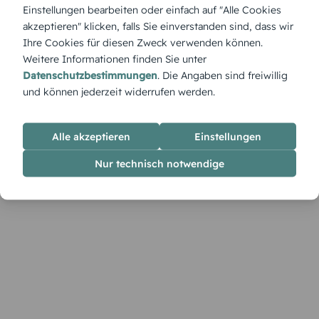
Der „Mondgeist“ leuchtet sanft im nächtlichen Himmel – ein
Einstellungen bearbeiten oder einfach auf "Alle Cookies
stiller Wächter, der zur Feier ruft und eine magische
akzeptieren" klicken, falls Sie einverstanden sind, dass wir
Atmosphäre schafft.
Ihre Cookies für diesen Zweck verwenden können.
Weitere Informationen finden Sie unter
Datenschutzbestimmungen
. Die Angaben sind freiwillig
und können jederzeit widerrufen werden.
Alle akzeptieren
Einstellungen
Nur technisch notwendige