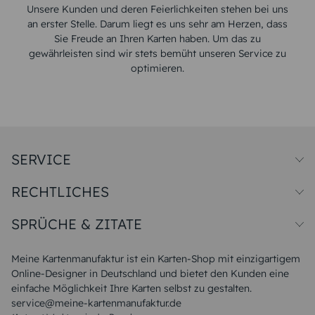
Unsere Kunden und deren Feierlichkeiten stehen bei uns
an erster Stelle. Darum liegt es uns sehr am Herzen, dass
Sie Freude an Ihren Karten haben. Um das zu
gewährleisten sind wir stets bemüht unseren Service zu
optimieren.
SERVICE
Preise und Versand
RECHTLICHES
Papiersorten
Muster/Musterset
Impressum
Unsere Produktion
SPRÜCHE & ZITATE
Widerrufsbelehrung
Magazin
Datenschutz
Sitemap
Alle Sprüche & Zitate
AGB
FAQ
Liebeskummer Sprüche
Meine Kartenmanufaktur ist ein Karten-Shop mit einzigartigem
Danke Sprüche
Online-Designer in Deutschland und bietet den Kunden eine
Sommer Sprüche
einfache Möglichkeit Ihre Karten selbst zu gestalten.
Muttertagssprüche
service@meine-kartenmanufaktur.de
Sprüche zur Hochzeit