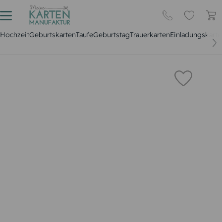
Hochzeit
Geburtskarten
Taufe
Geburtstag
Trauerkarten
Einladungskarte