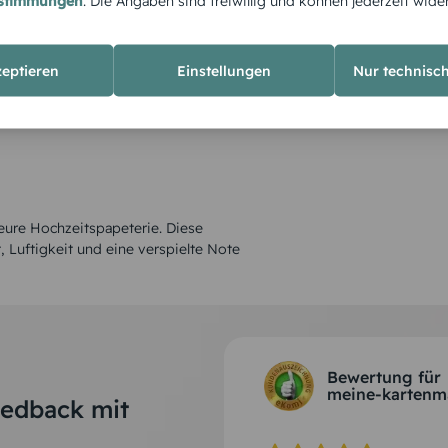
estimmungen
. Die Angaben sind freiwillig und können jederzeit wide
zeptieren
Einstellungen
Nur technisc
eure Hochzeitspapeterie. Diese
t, Luftigkeit und eine verspielte Note
Bewertung für
meine-kartenm
eedback mit