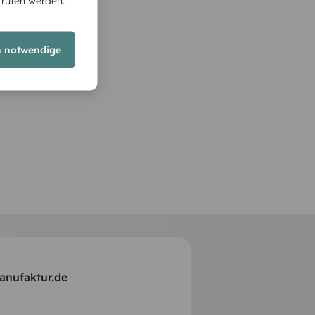
rrufen werden.
h notwendige
anufaktur.de