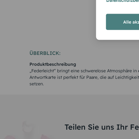
Datenschutzb
Alle ak
ÜBERBLICK:
Produktbeschreibung
„Federleicht“ bringt eine schwerelose Atmosphäre in 
Antwortkarte ist perfekt für Paare, die auf Leichtigkei
setzen.
Teilen Sie uns Ihr F