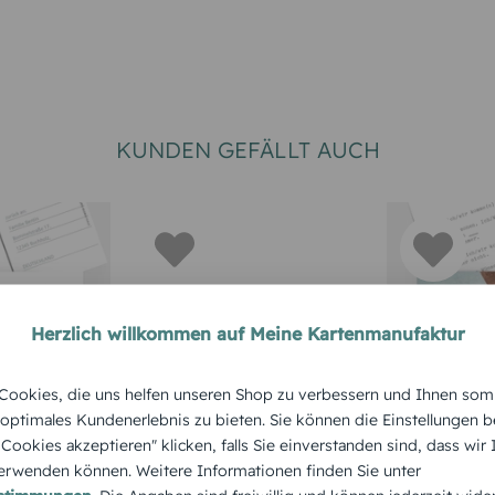
KUNDEN GEFÄLLT AUCH
Herzlich willkommen auf Meine Kartenmanufaktur
RTEN
HOCHZEITS
ookies, die uns helfen unseren Shop zu verbessern und Ihnen som
Antwortkarte Vintage
te
Antwortk
 optimales Kundenerlebnis zu bieten. Sie können die Einstellungen b
Lace
Fotosam
e Cookies akzeptieren" klicken, falls Sie einverstanden sind, dass wir
rwenden können. Weitere Informationen finden Sie unter