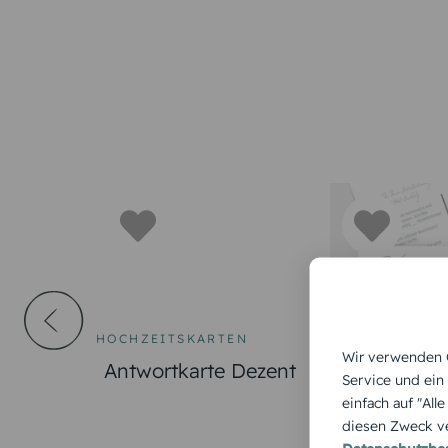
HOCHZEITSKARTEN
HOCHZEITSKA
Wir verwenden C
Antwortkarte Dezent
Antwortkar
Service und ein
Blauregen
einfach auf "All
diesen Zweck ve