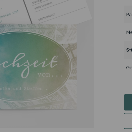
Pa
Me
St
Ge