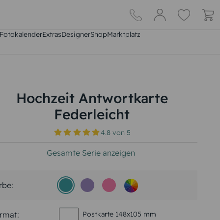
Fotokalender
Extras
DesignerShop
Marktplatz
Hochzeit Antwortkarte
Federleicht
4.8
von
5
Gesamte Serie anzeigen
rbe:
rmat:
Postkarte 148x105 mm