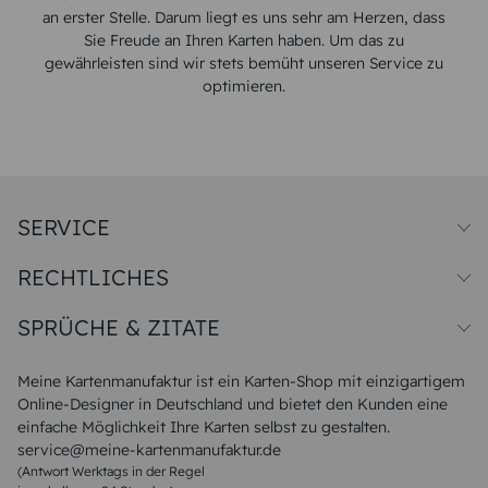
an erster Stelle. Darum liegt es uns sehr am Herzen, dass
Sie Freude an Ihren Karten haben. Um das zu
gewährleisten sind wir stets bemüht unseren Service zu
optimieren.
SERVICE
Preise und Versand
RECHTLICHES
Papiersorten
Muster/Musterset
Impressum
Unsere Produktion
SPRÜCHE & ZITATE
Widerrufsbelehrung
Magazin
Datenschutz
Sitemap
Alle Sprüche & Zitate
AGB
FAQ
Liebeskummer Sprüche
Meine Kartenmanufaktur ist ein Karten-Shop mit einzigartigem
Danke Sprüche
Online-Designer in Deutschland und bietet den Kunden eine
Sommer Sprüche
einfache Möglichkeit Ihre Karten selbst zu gestalten.
Muttertagssprüche
service@meine-kartenmanufaktur.de
Sprüche zur Hochzeit
(Antwort Werktags in der Regel
Sprüche zur Konfirmation & Kommunion