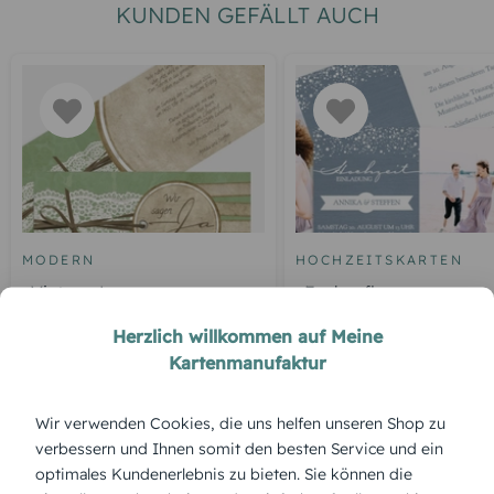
KUNDEN GEFÄLLT AUCH
MODERN
HOCHZEITSKARTEN
Vintage Lace
Funkenflug
Herzlich willkommen auf Meine
Kartenmanufaktur
ÜBERBLICK:
Wir verwenden Cookies, die uns helfen unseren Shop zu
verbessern und Ihnen somit den besten Service und ein
Produktbeschreibung
optimales Kundenerlebnis zu bieten. Sie können die
„Goldene Buchstaben“ setzen ein klares Zeichen – edel,