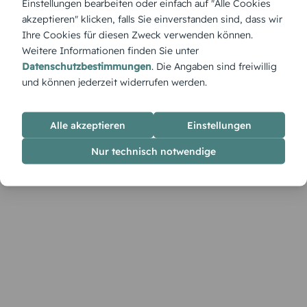
Einstellungen bearbeiten oder einfach auf "Alle Cookies
aufgeräumt und wirkungsvoll. Für Paare, die stilvolle
akzeptieren" klicken, falls Sie einverstanden sind, dass wir
Statements lieben und Wert auf feine Details legen.
Ihre Cookies für diesen Zweck verwenden können.
Weitere Informationen finden Sie unter
Datenschutzbestimmungen
. Die Angaben sind freiwillig
und können jederzeit widerrufen werden.
Alle akzeptieren
Einstellungen
Nur technisch notwendige