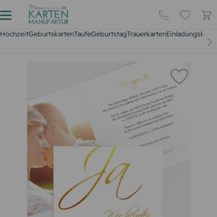
Hochzeit
Geburtskarten
Taufe
Geburtstag
Trauerkarten
Einladungskarte