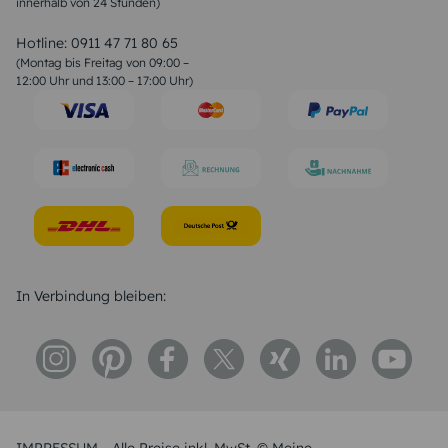
innerhalb von 24 Stunden)
Weihnachtsgedichte
Valentinstag Sprüche
Liebessprüche
Hotline:
0911 47 71 80 65
Geburtstagssprüche
(Montag bis Freitag von 09:00 –
Trauersprüche
12:00 Uhr und 13:00 – 17:00 Uhr)
Hochzeitstag Sprüche
Konfirmation Glückwünsche
Sprüche zur Geburt
In Verbindung bleiben: