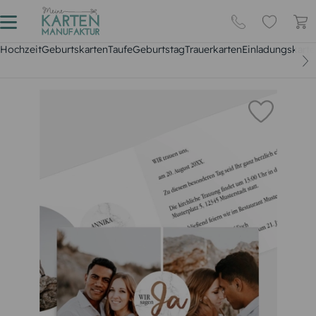
Hochzeit
Geburtskarten
Taufe
Geburtstag
Trauerkarten
Einladungskarte