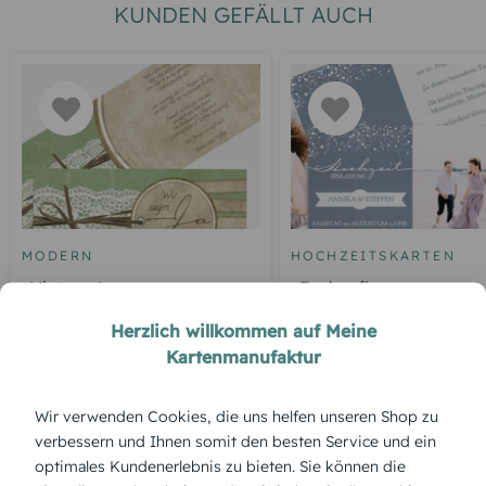
KUNDEN GEFÄLLT AUCH
MODERN
HOCHZEITSKARTEN
Vintage Lace
Funkenflug
Herzlich willkommen auf Meine
Kartenmanufaktur
ÜBERBLICK:
Wir verwenden Cookies, die uns helfen unseren Shop zu
verbessern und Ihnen somit den besten Service und ein
Produktbeschreibung
optimales Kundenerlebnis zu bieten. Sie können die
Modern und edel zugleich – „Marmor“ überzeugt als