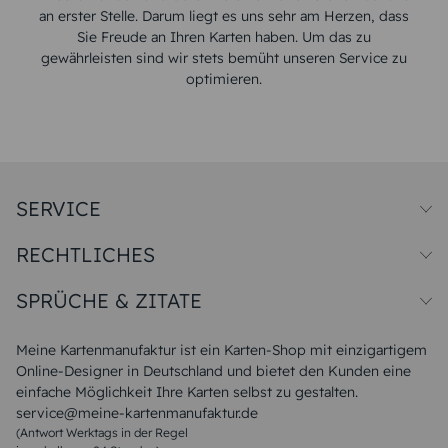
an erster Stelle. Darum liegt es uns sehr am Herzen, dass
Sie Freude an Ihren Karten haben. Um das zu
gewährleisten sind wir stets bemüht unseren Service zu
optimieren.
SERVICE
Preise und Versand
RECHTLICHES
Papiersorten
Muster/Musterset
Impressum
Unsere Produktion
SPRÜCHE & ZITATE
Widerrufsbelehrung
Magazin
Datenschutz
Sitemap
Alle Sprüche & Zitate
AGB
FAQ
Liebeskummer Sprüche
Meine Kartenmanufaktur ist ein Karten-Shop mit einzigartigem
Danke Sprüche
Online-Designer in Deutschland und bietet den Kunden eine
Sommer Sprüche
einfache Möglichkeit Ihre Karten selbst zu gestalten.
Muttertagssprüche
service@meine-kartenmanufaktur.de
Sprüche zur Hochzeit
(Antwort Werktags in der Regel
Sprüche zur Konfirmation & Kommunion