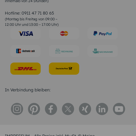
innerhalb von 24 Stunden)
Weihnachtsgedichte
Valentinstag Sprüche
Liebessprüche
Hotline:
0911 47 71 80 65
Geburtstagssprüche
(Montag bis Freitag von 09:00 –
Trauersprüche
12:00 Uhr und 13:00 – 17:00 Uhr)
Hochzeitstag Sprüche
Konfirmation Glückwünsche
Sprüche zur Geburt
In Verbindung bleiben: