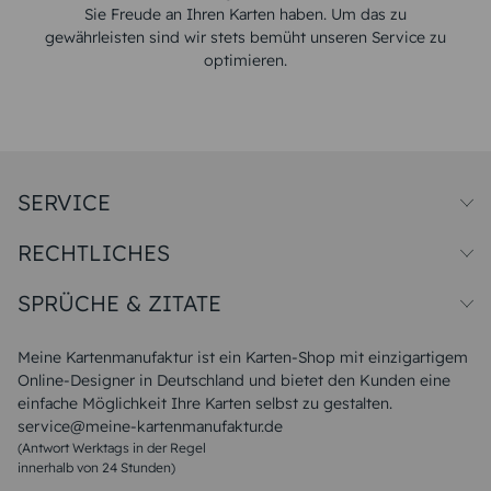
Sie Freude an Ihren Karten haben. Um das zu
gewährleisten sind wir stets bemüht unseren Service zu
optimieren.
SERVICE
Preise und Versand
RECHTLICHES
Papiersorten
Muster/Musterset
Impressum
Unsere Produktion
SPRÜCHE & ZITATE
Widerrufsbelehrung
Magazin
Datenschutz
Sitemap
Alle Sprüche & Zitate
AGB
FAQ
Liebeskummer Sprüche
Meine Kartenmanufaktur ist ein Karten-Shop mit einzigartigem
Danke Sprüche
Online-Designer in Deutschland und bietet den Kunden eine
Sommer Sprüche
einfache Möglichkeit Ihre Karten selbst zu gestalten.
Muttertagssprüche
service@meine-kartenmanufaktur.de
Sprüche zur Hochzeit
(Antwort Werktags in der Regel
Sprüche zur Konfirmation & Kommunion
innerhalb von 24 Stunden)
Weihnachtsgedichte
Valentinstag Sprüche