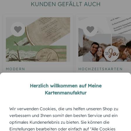
KUNDEN GEFÄLLT AUCH
MODERN
HOCHZEITSKARTEN
Vintage Lace
Marmor
Herzlich willkommen auf Meine
Kartenmanufaktur
ÜBERBLICK:
Wir verwenden Cookies, die uns helfen unseren Shop zu
Produktbeschreibung
verbessern und Ihnen somit den besten Service und ein
Verspielt, sympathisch und ein echter Blickfang – „Squiggle
optimales Kundenerlebnis zu bieten. Sie können die
Chubby“ ist eine Hochzeitseinladung, die zeigt: hier wird mit
Einstellungen bearbeiten oder einfach auf "Alle Cookies