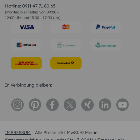
Liebessprüche
Hotline:
0911 47 71 80 65
Geburtstagssprüche
(Montag bis Freitag von 09:00 –
Trauersprüche
12:00 Uhr und 13:00 – 17:00 Uhr)
Hochzeitstag Sprüche
Konfirmation Glückwünsche
Sprüche zur Geburt
In Verbindung bleiben:
IMPRESSUM
Alle Preise inkl. MwSt. © Meine