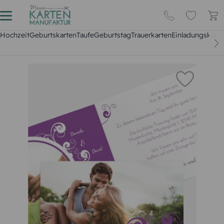
Hochzeit
Geburtskarten
Taufe
Geburtstag
Trauerkarten
Einladungskarte