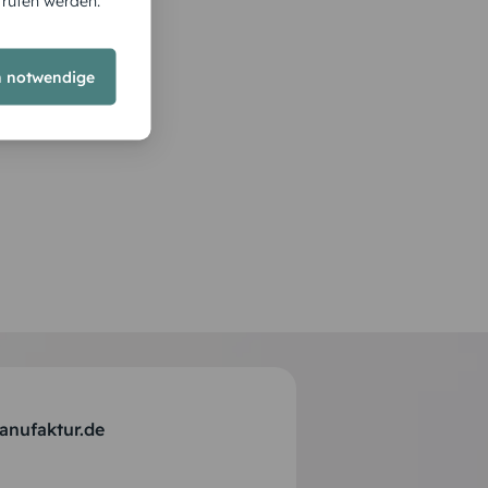
rrufen werden.
h notwendige
anufaktur.de