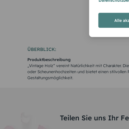
Datenschutzb
Alle ak
ÜBERBLICK:
Produktbeschreibung
„Vintage Holz“ vereint Natürlichkeit mit Charakter. Di
oder Scheunenhochzeiten und bietet einen stilvollen Pl
Gestaltungsmöglichkeit.
Teilen Sie uns Ihr F