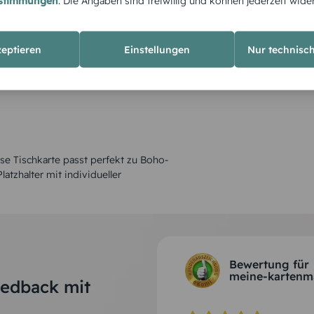
estimmungen
. Die Angaben sind freiwillig und können jederzeit wide
zeptieren
Einstellungen
Nur technisc
ese Tischkarte passt perfekt zu Boho-
atzhalter mit individueller
Bewertung für
meine-kartenm
eedback mit