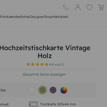
Fotokalender
Extras
DesignerShop
Marktplatz
Hochzeitstischkarte Vintage
Holz
4.8
von
5
Gesamte Serie anzeigen
rbe:
rmat:
Tischkarte 100x44 mm