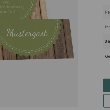
Pa
Me
St
Ge