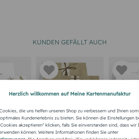
KUNDEN GEFÄLLT AUCH
Herzlich willkommen auf Meine Kartenmanufaktur
RTEN
ookies, die uns helfen unseren Shop zu verbessern und Ihnen som
Tischkarte Vintage
Tischkart
Farn
 optimales Kundenerlebnis zu bieten. Sie können die Einstellungen b
Lace
Band
e Cookies akzeptieren" klicken, falls Sie einverstanden sind, dass wir
rwenden können. Weitere Informationen finden Sie unter