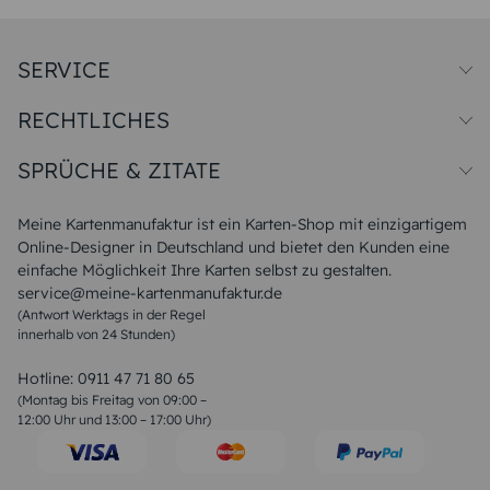
SERVICE
Preise und Versand
RECHTLICHES
Papiersorten
Muster/Musterset
Impressum
Unsere Produktion
SPRÜCHE & ZITATE
Widerrufsbelehrung
Magazin
Datenschutz
Sitemap
Alle Sprüche & Zitate
AGB
FAQ
Liebeskummer Sprüche
Meine Kartenmanufaktur ist ein Karten-Shop mit einzigartigem
Danke Sprüche
Online-Designer in Deutschland und bietet den Kunden eine
Sommer Sprüche
einfache Möglichkeit Ihre Karten selbst zu gestalten.
Muttertagssprüche
service@meine-kartenmanufaktur.de
Sprüche zur Hochzeit
(Antwort Werktags in der Regel
Sprüche zur Konfirmation & Kommunion
innerhalb von 24 Stunden)
Weihnachtsgedichte
Valentinstag Sprüche
Liebessprüche
Hotline:
0911 47 71 80 65
Geburtstagssprüche
(Montag bis Freitag von 09:00 –
Trauersprüche
12:00 Uhr und 13:00 – 17:00 Uhr)
Hochzeitstag Sprüche
Konfirmation Glückwünsche
Sprüche zur Geburt