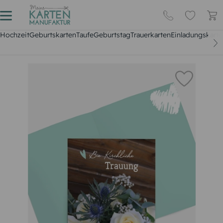
Hochzeit
Geburtskarten
Taufe
Geburtstag
Trauerkarten
Einladungskarte