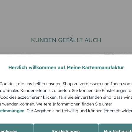
KUNDEN GEFÄLLT AUCH
Herzlich willkommen auf Meine Kartenmanufaktur
ookies, die uns helfen unseren Shop zu verbessern und Ihnen som
 optimales Kundenerlebnis zu bieten. Sie können die Einstellungen b
e Cookies akzeptieren" klicken, falls Sie einverstanden sind, dass wir
RTEN
HOCHZEITSKARTEN
HOCHZEITS
rwenden können. Weitere Informationen finden Sie unter
Save-the-Date
Dankeska
estimmungen
. Die Angaben sind freiwillig und können jederzeit wide
Kalenderblatt
Hochzeit
"Herzens
zeptieren
Einstellungen
Nur technisc