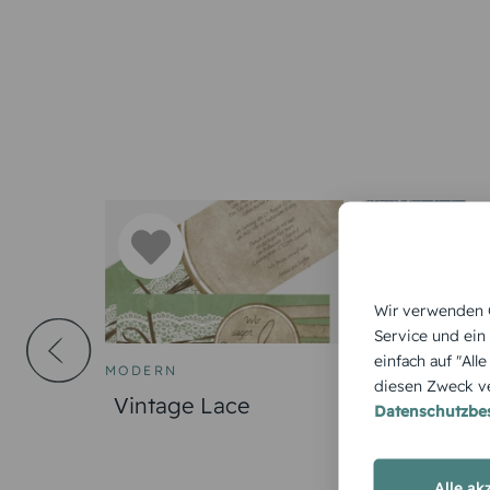
Wir verwenden C
Service und ein
einfach auf "All
MODERN
HOCHZEITSKA
diesen Zweck ve
e Liebe
Vintage Lace
Funkenflug
Datenschutzb
Alle ak