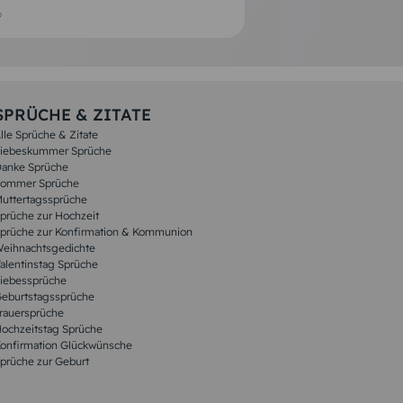
SPRÜCHE & ZITATE
lle Sprüche & Zitate
iebeskummer Sprüche
anke Sprüche
ommer Sprüche
uttertagssprüche
prüche zur Hochzeit
prüche zur Konfirmation & Kommunion
eihnachtsgedichte
alentinstag Sprüche
iebessprüche
eburtstagssprüche
rauersprüche
ochzeitstag Sprüche
onfirmation Glückwünsche
prüche zur Geburt