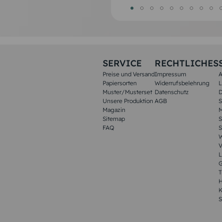
SERVICE
RECHTLICHES
Preise und Versand
Impressum
A
Papiersorten
Widerrufsbelehrung
L
Muster/Musterset
Datenschutz
D
Unsere Produktion
AGB
S
Magazin
M
Sitemap
S
FAQ
S
W
V
L
G
T
H
K
S