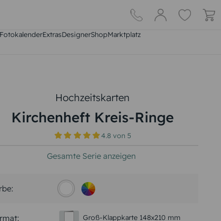
Fotokalender
Extras
DesignerShop
Marktplatz
Hochzeitskarten
Kirchenheft Kreis-Ringe
4.8
von
5
Gesamte Serie anzeigen
rbe:
rmat:
Groß-Klappkarte 148x210 mm