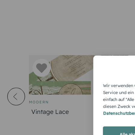
Wir verwenden C
Service und ein
einfach auf "All
MODERN
HOCHZEITSKA
diesen Zweck ve
e Liebe
Vintage Lace
Funkenflug
Datenschutzb
Alle ak