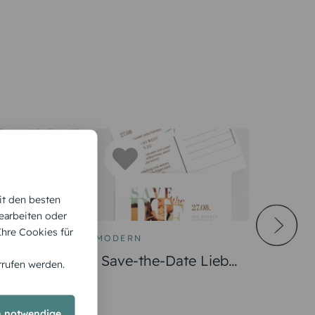
it den besten
earbeiten oder
 Ihre Cookies für
KARTEN
MODERN
MODERN
rte
Save-the-Date Liebe
Vintag
rrufen werden.
Invertiert
träume"
h notwendige