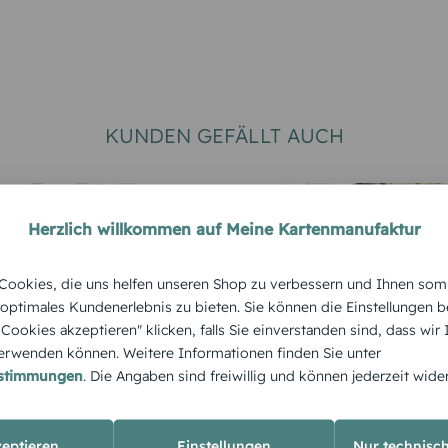
KUNDEN GEFÄLLT AUCH
Herzlich willkommen auf Meine Kartenmanufaktur
ookies, die uns helfen unseren Shop zu verbessern und Ihnen som
 optimales Kundenerlebnis zu bieten. Sie können die Einstellungen b
e Cookies akzeptieren" klicken, falls Sie einverstanden sind, dass wir
RTEN
HOCHZEITSKARTEN
HOCHZEITS
rwenden können. Weitere Informationen finden Sie unter
Save-the-Date
Dankeska
estimmungen
. Die Angaben sind freiwillig und können jederzeit wide
Kalenderblatt
Hochzeit
"Herzens
zeptieren
Einstellungen
Nur technisc