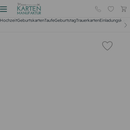
Hochzeit
Geburtskarten
Taufe
Geburtstag
Trauerkarten
Einladungskarte