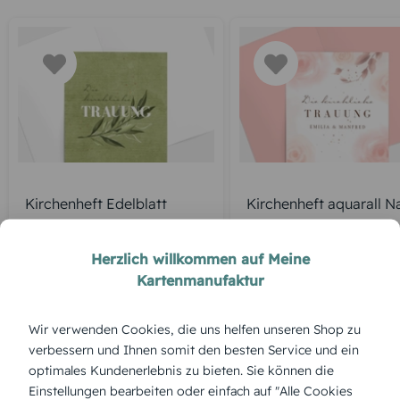
Kirchenheft Edelblatt
Kirchenheft aquarall N
Herzlich willkommen auf Meine
Kartenmanufaktur
ÜBERBLICK:
Wir verwenden Cookies, die uns helfen unseren Shop zu
Produktbeschreibung
verbessern und Ihnen somit den besten Service und ein
„Präsente Blumenflut“ bringt Farbe und Lebensfreude in eure
optimales Kundenerlebnis zu bieten. Sie können die
Zeremonie – frisch, lebendig und perfekt abgestimmt auf ein
Einstellungen bearbeiten oder einfach auf "Alle Cookies