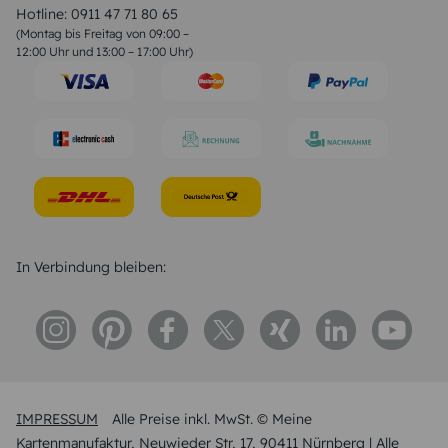
Liebessprüche
Hotline:
0911 47 71 80 65
Geburtstagssprüche
(Montag bis Freitag von 09:00 –
Trauersprüche
12:00 Uhr und 13:00 – 17:00 Uhr)
Hochzeitstag Sprüche
Konfirmation Glückwünsche
Sprüche zur Geburt
In Verbindung bleiben:
IMPRESSUM
Alle Preise inkl. MwSt. © Meine
Kartenmanufaktur, Neuwieder Str, 17, 90411 Nürnberg | Alle