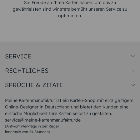
Sie Freude an Ihren Karten haben. Um das zu
gewährleisten sind wir stets bemüht unseren Service zu
optimieren.
SERVICE
Preise und Versand
RECHTLICHES
Papiersorten
Muster/Musterset
Impressum
Unsere Produktion
SPRÜCHE & ZITATE
Widerrufsbelehrung
Magazin
Datenschutz
Sitemap
Alle Sprüche & Zitate
AGB
FAQ
Liebeskummer Sprüche
Meine Kartenmanufaktur ist ein Karten-Shop mit einzigartigem
Danke Sprüche
Online-Designer in Deutschland und bietet den Kunden eine
Sommer Sprüche
einfache Möglichkeit Ihre Karten selbst zu gestalten.
Muttertagssprüche
service@meine-kartenmanufaktur.de
Sprüche zur Hochzeit
(Antwort Werktags in der Regel
Sprüche zur Konfirmation & Kommunion
innerhalb von 24 Stunden)
Weihnachtsgedichte
Valentinstag Sprüche