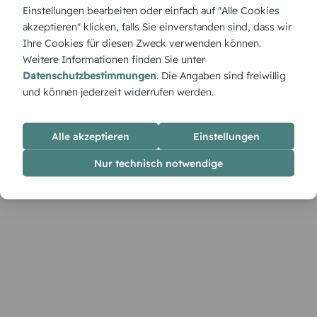
zu feiern und Dank zu sagen. Ihre sanfte Gestaltung lässt sich
Einstellungen bearbeiten oder einfach auf "Alle Cookies
im Designer leicht mit Fotos und persönlichen Worten
akzeptieren" klicken, falls Sie einverstanden sind, dass wir
ergänzen.
Ihre Cookies für diesen Zweck verwenden können.
Weitere Informationen finden Sie unter
Datenschutzbestimmungen
. Die Angaben sind freiwillig
und können jederzeit widerrufen werden.
Alle akzeptieren
Einstellungen
Nur technisch notwendige