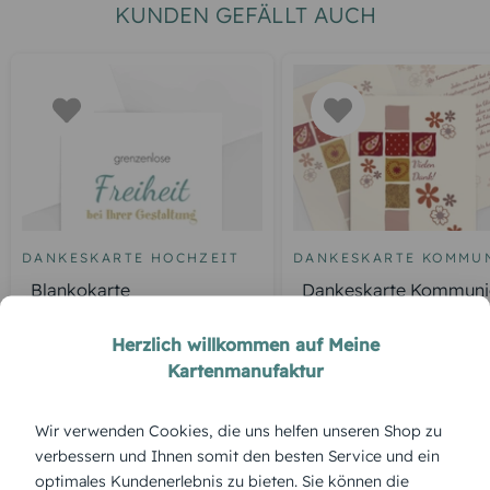
KUNDEN GEFÄLLT AUCH
DANKESKARTE HOCHZEIT
DANKESKARTE KOMMU
Blankokarte
Dankeskarte Kommuni
Florales Kreuz
Herzlich willkommen auf Meine
Kartenmanufaktur
ÜBERBLICK:
Wir verwenden Cookies, die uns helfen unseren Shop zu
Produktbeschreibung
verbessern und Ihnen somit den besten Service und ein
„Danke Gottes Wege“ lädt dazu ein, den Weg des Glaubens
optimales Kundenerlebnis zu bieten. Sie können die