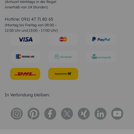
(Antwort Werktags in der Regel
Sprüche zur Konfirmation & Kommunion
innerhalb von 24 Stunden)
Weihnachtsgedichte
Valentinstag Sprüche
Liebessprüche
Hotline:
0911 47 71 80 65
Geburtstagssprüche
(Montag bis Freitag von 09:00 –
Trauersprüche
12:00 Uhr und 13:00 – 17:00 Uhr)
Hochzeitstag Sprüche
Konfirmation Glückwünsche
Sprüche zur Geburt
In Verbindung bleiben: