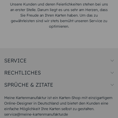
Unsere Kunden und deren Feierlichkeiten stehen bei uns
an erster Stelle. Darum liegt es uns sehr am Herzen, dass
Sie Freude an Ihren Karten haben. Um das zu
gewährleisten sind wir stets bemüht unseren Service zu
optimieren.
SERVICE
Preise und Versand
RECHTLICHES
Papiersorten
Muster/Musterset
Impressum
Unsere Produktion
SPRÜCHE & ZITATE
Widerrufsbelehrung
Magazin
Datenschutz
Sitemap
Alle Sprüche & Zitate
AGB
FAQ
Liebeskummer Sprüche
Meine Kartenmanufaktur ist ein Karten-Shop mit einzigartigem
Danke Sprüche
Online-Designer in Deutschland und bietet den Kunden eine
Sommer Sprüche
einfache Möglichkeit Ihre Karten selbst zu gestalten.
Muttertagssprüche
service@meine-kartenmanufaktur.de
Sprüche zur Hochzeit