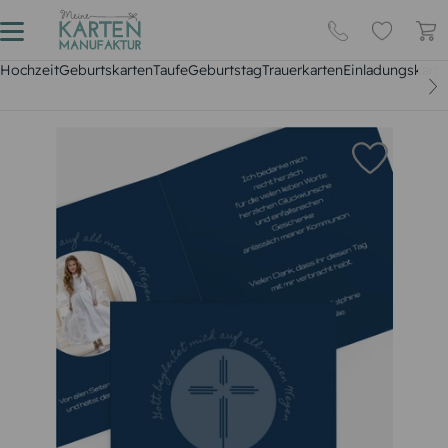
Hochzeit
Geburtskarten
Taufe
Geburtstag
Trauerkarten
Einladungskarte