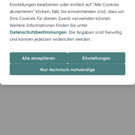
Geschichte. Die verspielte Typografie und botanischen
Einstellungen bearbeiten oder einfach auf "Alle Cookies
Akzente machen diese Menükarte zur stilvollen Wahl für
akzeptieren" klicken, falls Sie einverstanden sind, dass wir
Feiern mit persönlichem Touch.
Ihre Cookies für diesen Zweck verwenden können.
Weitere Informationen finden Sie unter
Datenschutzbestimmungen
. Die Angaben sind freiwillig
und können jederzeit widerrufen werden.
Alle akzeptieren
Einstellungen
Nur technisch notwendige