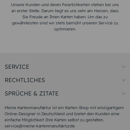
Unsere Kunden und deren Feierlichkeiten stehen bei uns
an erster Stelle. Darum liegt es uns sehr am Herzen, dass
Sie Freude an Ihren Karten haben. Um das zu
gewährleisten sind wir stets bemüht unseren Service zu
optimieren.
SERVICE
Preise und Versand
RECHTLICHES
Papiersorten
Muster/Musterset
Impressum
Unsere Produktion
SPRÜCHE & ZITATE
Widerrufsbelehrung
Magazin
Datenschutz
Sitemap
Alle Sprüche & Zitate
AGB
FAQ
Liebeskummer Sprüche
Meine Kartenmanufaktur ist ein Karten-Shop mit einzigartigem
Danke Sprüche
Online-Designer in Deutschland und bietet den Kunden eine
Sommer Sprüche
einfache Möglichkeit Ihre Karten selbst zu gestalten.
Muttertagssprüche
service@meine-kartenmanufaktur.de
Sprüche zur Hochzeit