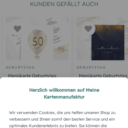
KUNDEN GEFÄLLT AUCH
GEBURTSTAG
GEBURTSTAG
Menükarte Geburtstag
Menükarte Geburtstag
Luftballon
Glamour
Herzlich willkommen auf Meine
Kartenmanufaktur
ÜBERBLICK:
Wir verwenden Cookies, die uns helfen unseren Shop zu
Produktbeschreibung
verbessern und Ihnen somit den besten Service und ein
„Briefe von Zweige“ erzählt mit jedem Detail eine kleine
optimales Kundenerlebnis zu bieten. Sie können die