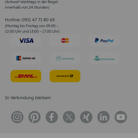
(Antwort Werktags in der Regel
Sprüche zur Konfirmation & Kommunion
innerhalb von 24 Stunden)
Weihnachtsgedichte
Valentinstag Sprüche
Liebessprüche
Hotline:
0911 47 71 80 65
Geburtstagssprüche
(Montag bis Freitag von 09:00 –
Trauersprüche
12:00 Uhr und 13:00 – 17:00 Uhr)
Hochzeitstag Sprüche
Konfirmation Glückwünsche
Sprüche zur Geburt
In Verbindung bleiben: