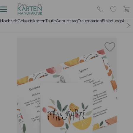
Hochzeit
Geburtskarten
Taufe
Geburtstag
Trauerkarten
Einladungskarte