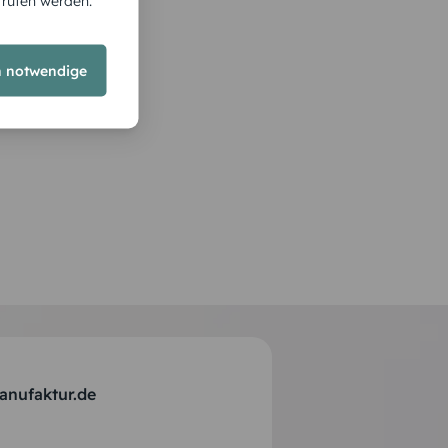
rrufen werden.
h notwendige
anufaktur.de