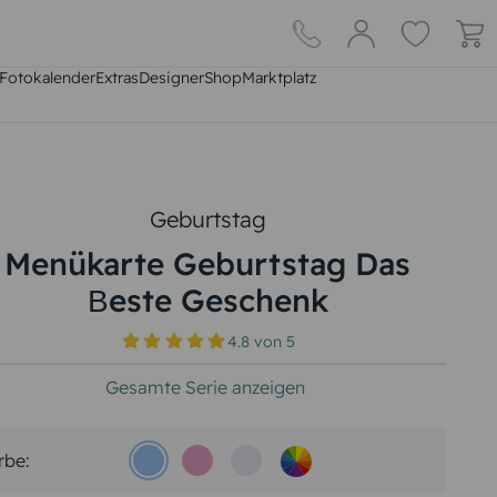
Fotokalender
Extras
DesignerShop
Marktplatz
Geburtstag
Menükarte Geburtstag Das
Вeste Geschenk
4.8
von
5
Gesamte Serie anzeigen
rbe: