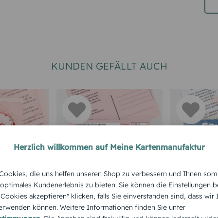
KUNDEN GEFÄLLT AUCH
Herzlich willkommen auf Meine Kartenmanufaktur
RTEN 50.
TEXTKARTEN
EINLADUNGS
ookies, die uns helfen unseren Shop zu verbessern und Ihnen som
GEBURTSTA
Geburtstagseinladun
 optimales Kundenerlebnis zu bieten. Sie können die Einstellungen b
zum 50.
Einladun
g Partyrezept
e Cookies akzeptieren" klicken, falls Sie einverstanden sind, dass wir
Aquarell
50. Gebur
rwenden können. Weitere Informationen finden Sie unter