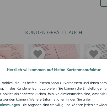
KUNDEN GEFÄLLT AUCH
Herzlich willkommen auf Meine Kartenmanufaktur
RTEN 50.
TEXTKARTEN
EINLADUNGS
ookies, die uns helfen unseren Shop zu verbessern und Ihnen som
GEBURTSTA
Geburtstagseinladun
 optimales Kundenerlebnis zu bieten. Sie können die Einstellungen b
zum 50.
Einladun
e Cookies akzeptieren" klicken, falls Sie einverstanden sind, dass wir
g Partyrezept
rwenden können. Weitere Informationen finden Sie unter
Aquarell
50. Gebur
estimmungen
. Die Angaben sind freiwillig und können jederzeit wide