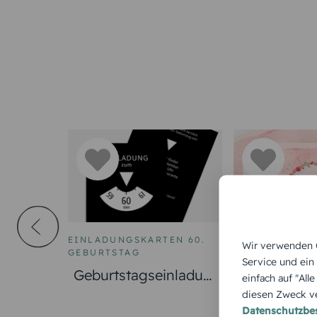
EINLADUNGSKARTEN 60.
EINLADUNGSKA
Wir verwenden C
GEBURTSTAG
GEBURTSTAG
Service und ein
Geburtstagseinladun
Einladung 
einfach auf "All
ngsbesc
diesen Zweck ve
g Parkuhr 60
Geburtstag 
Datenschutzb