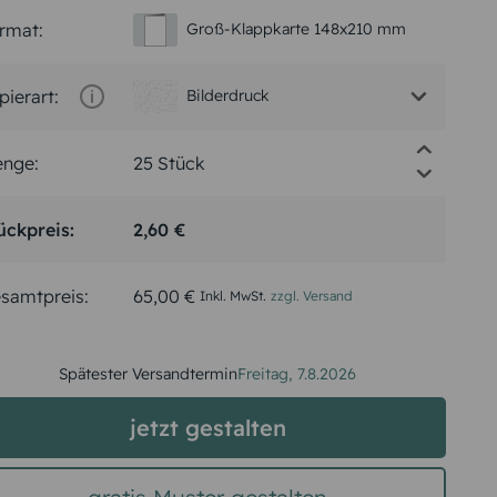
rmat:
Groß-Klappkarte 148x210 mm
pierart:
Bilderdruck
nge:
ückpreis:
2,60 €
samtpreis:
65,00 €
Inkl. MwSt.
zzgl. Versand
Spätester Versandtermin
Freitag,
7.8.2026
jetzt gestalten