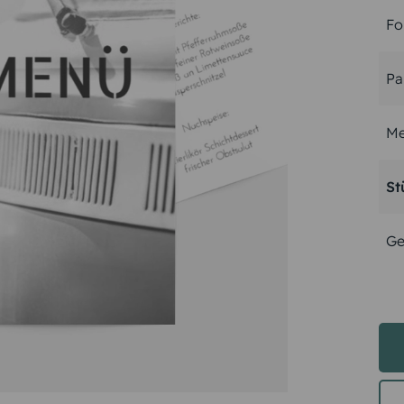
Fo
Pa
Me
St
Ge