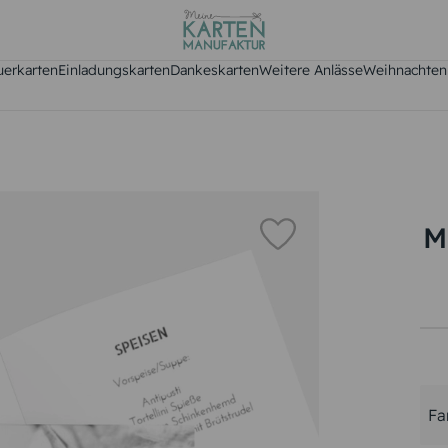
uerkarten
Einladungskarten
Dankeskarten
Weitere Anlässe
Weihnachten
M
Fa