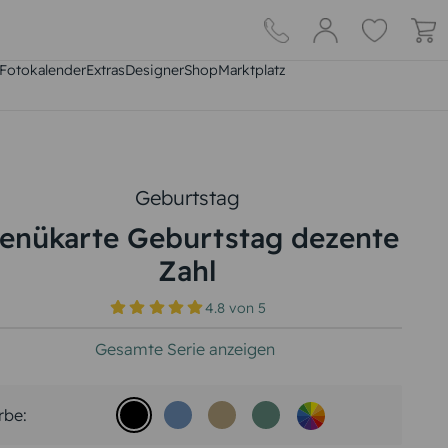
Fotokalender
Extras
DesignerShop
Marktplatz
Geburtstag
enükarte Geburtstag dezente
Zahl
4.8
von
5
Gesamte Serie anzeigen
rbe: