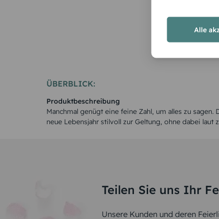
Rosen
Alle ak
ÜBERBLICK:
Produktbeschreibung
Manchmal genügt eine feine Zahl, um alles zu sagen. 
neue Lebensjahr stilvoll zur Geltung, ohne dabei laut 
Teilen Sie uns Ihr F
Unsere Kunden und deren Feierli