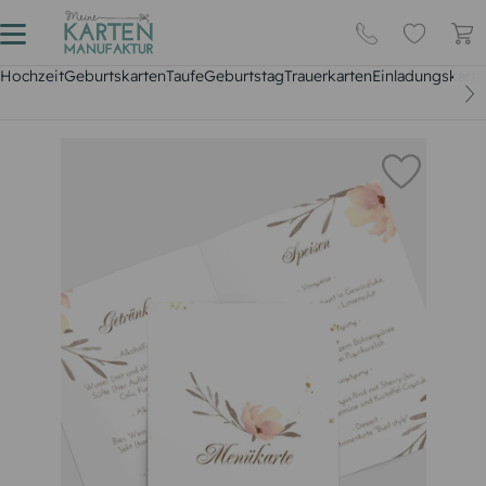
Hochzeit
Geburtskarten
Taufe
Geburtstag
Trauerkarten
Einladungskarte