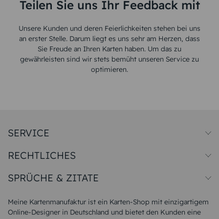
Teilen Sie uns Ihr Feedback mit
Unsere Kunden und deren Feierlichkeiten stehen bei uns
an erster Stelle. Darum liegt es uns sehr am Herzen, dass
Sie Freude an Ihren Karten haben. Um das zu
gewährleisten sind wir stets bemüht unseren Service zu
optimieren.
SERVICE
Preise und Versand
RECHTLICHES
Papiersorten
Muster/Musterset
Impressum
Unsere Produktion
SPRÜCHE & ZITATE
Widerrufsbelehrung
Magazin
Datenschutz
Sitemap
Alle Sprüche & Zitate
AGB
FAQ
Liebeskummer Sprüche
Meine Kartenmanufaktur ist ein Karten-Shop mit einzigartigem
Danke Sprüche
Online-Designer in Deutschland und bietet den Kunden eine
Sommer Sprüche