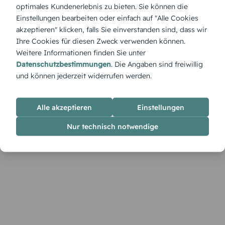
Produktbeschreibung
optimales Kundenerlebnis zu bieten. Sie können die
Wenn Naturverbundenheit auf minimalistisches Design trifft,
Einstellungen bearbeiten oder einfach auf "Alle Cookies
entsteht „Dezentes Pflanzenglück“. Diese Karte bringt Ruhe
akzeptieren" klicken, falls Sie einverstanden sind, dass wir
und Natürlichkeit auf den Tisch – unaufdringlich und
Ihre Cookies für diesen Zweck verwenden können.
ästhetisch.
Weitere Informationen finden Sie unter
Datenschutzbestimmungen
. Die Angaben sind freiwillig
und können jederzeit widerrufen werden.
Alle akzeptieren
Einstellungen
Nur technisch notwendige