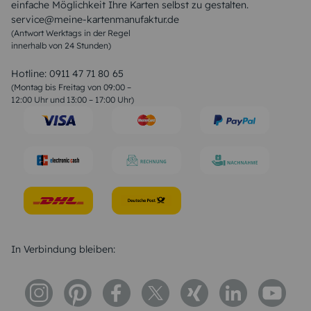
einfache Möglichkeit Ihre Karten selbst zu gestalten.
Muttertagssprüche
service@meine-kartenmanufaktur.de
Sprüche zur Hochzeit
(Antwort Werktags in der Regel
Sprüche zur Konfirmation & Kommunion
innerhalb von 24 Stunden)
Weihnachtsgedichte
Valentinstag Sprüche
Liebessprüche
Hotline:
0911 47 71 80 65
Geburtstagssprüche
(Montag bis Freitag von 09:00 –
Trauersprüche
12:00 Uhr und 13:00 – 17:00 Uhr)
Hochzeitstag Sprüche
Konfirmation Glückwünsche
Sprüche zur Geburt
In Verbindung bleiben: