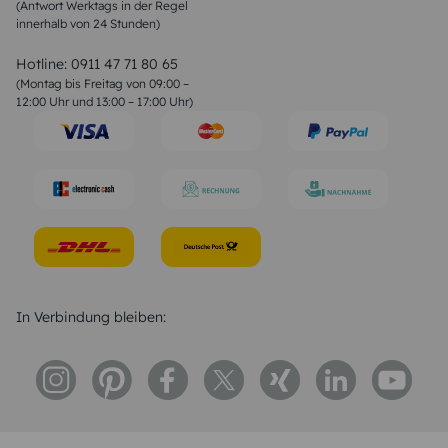
(Antwort Werktags in der Regel
Sprüche zur Konfirmation & Kommunion
innerhalb von 24 Stunden)
Weihnachtsgedichte
Valentinstag Sprüche
Liebessprüche
Hotline:
0911 47 71 80 65
Geburtstagssprüche
(Montag bis Freitag von 09:00 –
Trauersprüche
12:00 Uhr und 13:00 – 17:00 Uhr)
Hochzeitstag Sprüche
Konfirmation Glückwünsche
Sprüche zur Geburt
In Verbindung bleiben: