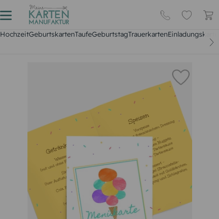
Hochzeit
Geburtskarten
Taufe
Geburtstag
Trauerkarten
Einladungskarte