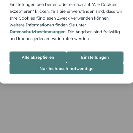
Augenzwinkern – süß, charmant und sommerlich-fröhlich. Für
Einstellungen bearbeiten oder einfach auf "Alle Cookies
Feiern, die das Leben in vollen Zügen genießen und Gäste
akzeptieren" klicken, falls Sie einverstanden sind, dass wir
zum Schmunzeln bringen wollen.
Ihre Cookies für diesen Zweck verwenden können.
Weitere Informationen finden Sie unter
Datenschutzbestimmungen
. Die Angaben sind freiwillig
und können jederzeit widerrufen werden.
Alle akzeptieren
Einstellungen
Nur technisch notwendige