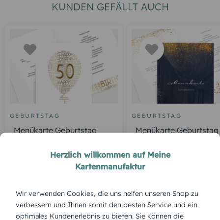
KUNDEN GEFÄLLT AUCH
GEBURTSTAG
GEBURTSTAG
Menükarte Geburtstag
Menükarte Geburtstag
Luftballon
Glamour
Herzlich willkommen auf Meine
Kartenmanufaktur
ÜBERBLICK:
Wir verwenden Cookies, die uns helfen unseren Shop zu
Produktbeschreibung
verbessern und Ihnen somit den besten Service und ein
Die Menükarte „Eistüte“ serviert das Menü mit einem
optimales Kundenerlebnis zu bieten. Sie können die