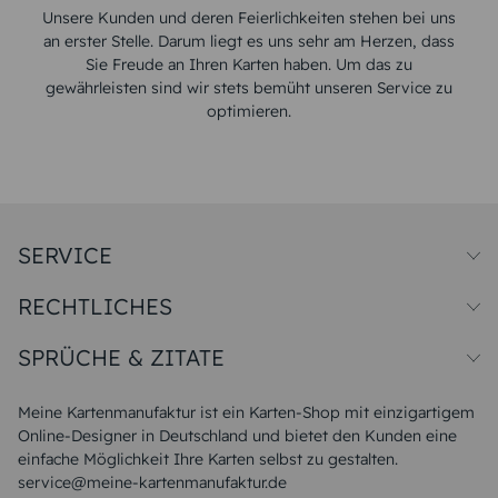
Unsere Kunden und deren Feierlichkeiten stehen bei uns
an erster Stelle. Darum liegt es uns sehr am Herzen, dass
Sie Freude an Ihren Karten haben. Um das zu
gewährleisten sind wir stets bemüht unseren Service zu
optimieren.
SERVICE
Preise und Versand
RECHTLICHES
Papiersorten
Muster/Musterset
Impressum
Unsere Produktion
SPRÜCHE & ZITATE
Widerrufsbelehrung
Magazin
Datenschutz
Sitemap
Alle Sprüche & Zitate
AGB
FAQ
Liebeskummer Sprüche
Meine Kartenmanufaktur ist ein Karten-Shop mit einzigartigem
Danke Sprüche
Online-Designer in Deutschland und bietet den Kunden eine
Sommer Sprüche
einfache Möglichkeit Ihre Karten selbst zu gestalten.
Muttertagssprüche
service@meine-kartenmanufaktur.de
Sprüche zur Hochzeit