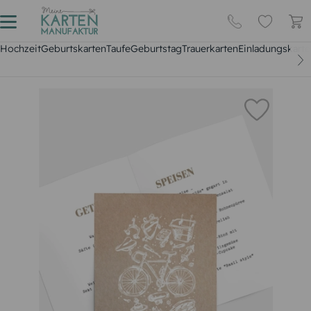
Hochzeit
Geburtskarten
Taufe
Geburtstag
Trauerkarten
Einladungskarte