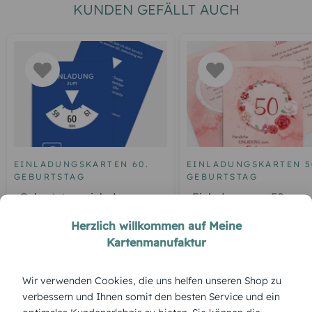
KUNDEN GEFÄLLT AUCH
EINLADUNGSKARTEN 60.
EINLADUNGSKARTEN 5
GEBURTSTAG
GEBURTSTAG
Geburtstagseinladung
Einladung zum 50.
Parkuhr 60
Geburtstag Aquarell R
Herzlich willkommen auf Meine
Kartenmanufaktur
ÜBERBLICK:
Wir verwenden Cookies, die uns helfen unseren Shop zu
verbessern und Ihnen somit den besten Service und ein
Produktbeschreibung