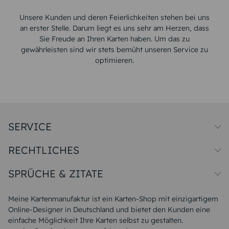
Unsere Kunden und deren Feierlichkeiten stehen bei uns
an erster Stelle. Darum liegt es uns sehr am Herzen, dass
Sie Freude an Ihren Karten haben. Um das zu
gewährleisten sind wir stets bemüht unseren Service zu
optimieren.
SERVICE
Preise und Versand
RECHTLICHES
Papiersorten
Muster/Musterset
Impressum
Unsere Produktion
SPRÜCHE & ZITATE
Widerrufsbelehrung
Magazin
Datenschutz
Sitemap
Alle Sprüche & Zitate
AGB
FAQ
Liebeskummer Sprüche
Meine Kartenmanufaktur ist ein Karten-Shop mit einzigartigem
Danke Sprüche
Online-Designer in Deutschland und bietet den Kunden eine
Sommer Sprüche
einfache Möglichkeit Ihre Karten selbst zu gestalten.
Muttertagssprüche