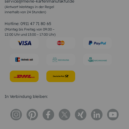
service@meine-kartenmanufaktur.de
Sprüche zur Hochzeit
(Antwort Werktags in der Regel
Sprüche zur Konfirmation & Kommunion
innerhalb von 24 Stunden)
Weihnachtsgedichte
Valentinstag Sprüche
Liebessprüche
Hotline:
0911 47 71 80 65
Geburtstagssprüche
(Montag bis Freitag von 09:00 –
Trauersprüche
12:00 Uhr und 13:00 – 17:00 Uhr)
Hochzeitstag Sprüche
Konfirmation Glückwünsche
Sprüche zur Geburt
In Verbindung bleiben: