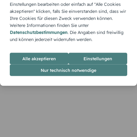
Die Menükarte „Helle Blattstruktur“ überzeugt mit fein
Einstellungen bearbeiten oder einfach auf "Alle Cookies
gezeichneter Natürlichkeit – perfekt für Feste mit einem
akzeptieren" klicken, falls Sie einverstanden sind, dass wir
Touch von Wald, Wiese und Frische.
Ihre Cookies für diesen Zweck verwenden können.
Weitere Informationen finden Sie unter
Datenschutzbestimmungen
. Die Angaben sind freiwillig
und können jederzeit widerrufen werden.
Alle akzeptieren
Einstellungen
Nur technisch notwendige