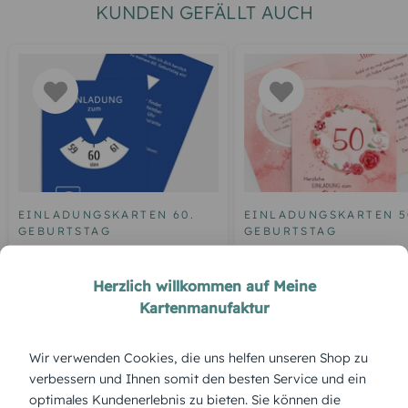
KUNDEN GEFÄLLT AUCH
EINLADUNGSKARTEN 60.
EINLADUNGSKARTEN 5
GEBURTSTAG
GEBURTSTAG
Geburtstagseinladung
Einladung zum 50.
Parkuhr 60
Geburtstag Aquarell R
Herzlich willkommen auf Meine
Kartenmanufaktur
Wir verwenden Cookies, die uns helfen unseren Shop zu
ÜBERBLICK:
verbessern und Ihnen somit den besten Service und ein
Produktbeschreibung
optimales Kundenerlebnis zu bieten. Sie können die