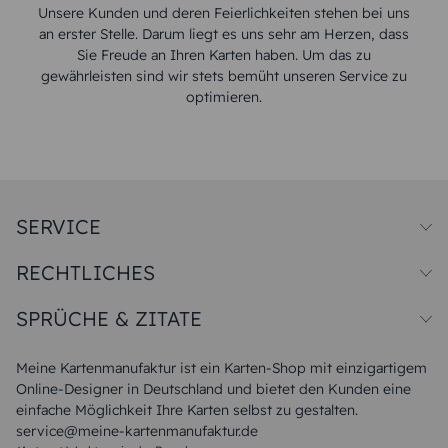
Unsere Kunden und deren Feierlichkeiten stehen bei uns
an erster Stelle. Darum liegt es uns sehr am Herzen, dass
Sie Freude an Ihren Karten haben. Um das zu
gewährleisten sind wir stets bemüht unseren Service zu
optimieren.
SERVICE
Preise und Versand
RECHTLICHES
Papiersorten
Muster/Musterset
Impressum
Unsere Produktion
SPRÜCHE & ZITATE
Widerrufsbelehrung
Magazin
Datenschutz
Sitemap
Alle Sprüche & Zitate
AGB
FAQ
Liebeskummer Sprüche
Meine Kartenmanufaktur ist ein Karten-Shop mit einzigartigem
Danke Sprüche
Online-Designer in Deutschland und bietet den Kunden eine
Sommer Sprüche
einfache Möglichkeit Ihre Karten selbst zu gestalten.
Muttertagssprüche
service@meine-kartenmanufaktur.de
Sprüche zur Hochzeit