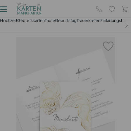
Hochzeit
Geburtskarten
Taufe
Geburtstag
Trauerkarten
Einladungskarte