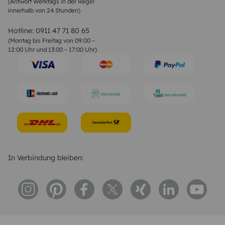
(Antwort Werktags in der Regel
Sprüche zur Konfirmation & Kommunion
innerhalb von 24 Stunden)
Weihnachtsgedichte
Valentinstag Sprüche
Liebessprüche
Hotline:
0911 47 71 80 65
Geburtstagssprüche
(Montag bis Freitag von 09:00 –
Trauersprüche
12:00 Uhr und 13:00 – 17:00 Uhr)
Hochzeitstag Sprüche
Konfirmation Glückwünsche
Sprüche zur Geburt
In Verbindung bleiben: