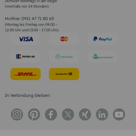
(Antwort Werktags in der Regel
Sprüche zur Konfirmation & Kommunion
innerhalb von 24 Stunden)
Weihnachtsgedichte
Valentinstag Sprüche
Liebessprüche
Hotline:
0911 47 71 80 65
Geburtstagssprüche
(Montag bis Freitag von 09:00 –
Trauersprüche
12:00 Uhr und 13:00 – 17:00 Uhr)
Hochzeitstag Sprüche
Konfirmation Glückwünsche
Sprüche zur Geburt
In Verbindung bleiben: