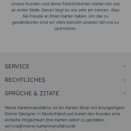
Unsere Kunden und deren Feierlichkeiten stehen bei uns
an erster Stelle. Darum liegt es uns sehr am Herzen, dass
Sie Freude an Ihren Karten haben. Um das zu
gewährleisten sind wir stets bemüht unseren Service zu
optimieren.
SERVICE
Preise und Versand
RECHTLICHES
Papiersorten
Muster/Musterset
Impressum
Unsere Produktion
SPRÜCHE & ZITATE
Widerrufsbelehrung
Magazin
Datenschutz
Sitemap
Alle Sprüche & Zitate
AGB
FAQ
Liebeskummer Sprüche
Meine Kartenmanufaktur ist ein Karten-Shop mit einzigartigem
Danke Sprüche
Online-Designer in Deutschland und bietet den Kunden eine
Sommer Sprüche
einfache Möglichkeit Ihre Karten selbst zu gestalten.
Muttertagssprüche
service@meine-kartenmanufaktur.de
Sprüche zur Hochzeit