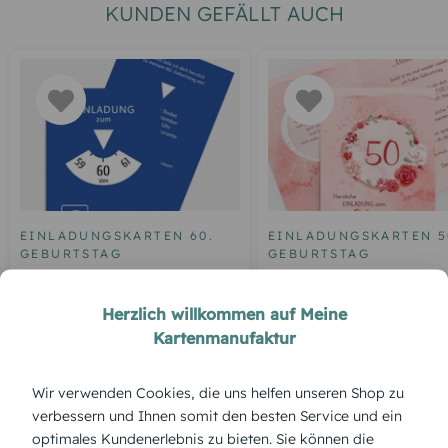
KUNDEN GEFÄLLT AUCH
EINLADUNGSKARTEN 60.
EINLADUNGSKARTEN 5
GEBURTSTAG
GEBURTSTAG
Geburtstagseinladung
Einladung zum 50.
Parkuhr 60
Geburtstag Aquarell R
Herzlich willkommen auf Meine
Kartenmanufaktur
Wir verwenden Cookies, die uns helfen unseren Shop zu
ÜBERBLICK:
verbessern und Ihnen somit den besten Service und ein
Produktbeschreibung
optimales Kundenerlebnis zu bieten. Sie können die