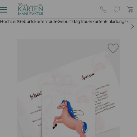
Hochzeit
Geburtskarten
Taufe
Geburtstag
Trauerkarten
Einladungskarte