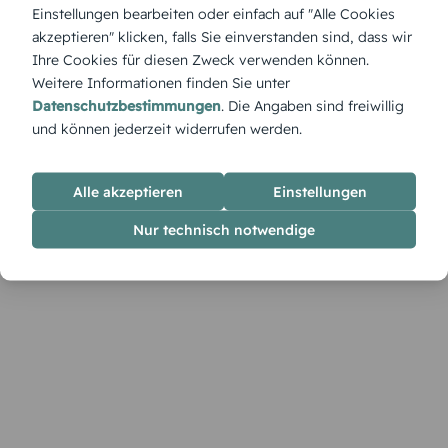
Mit „Im Galopp“ wird der Geburtstag zum rasanten Ritt –
Einstellungen bearbeiten oder einfach auf "Alle Cookies
ideal für kleine Pferdefans und wilde Western-Partys mit
akzeptieren" klicken, falls Sie einverstanden sind, dass wir
Tempo.
Ihre Cookies für diesen Zweck verwenden können.
Weitere Informationen finden Sie unter
Datenschutzbestimmungen
. Die Angaben sind freiwillig
und können jederzeit widerrufen werden.
Alle akzeptieren
Einstellungen
Nur technisch notwendige