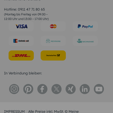
Valentinstag Sprüche
Liebessprüche
Hotline:
0911 47 71 80 65
Geburtstagssprüche
(Montag bis Freitag von 09:00 –
Trauersprüche
12:00 Uhr und 13:00 – 17:00 Uhr)
Hochzeitstag Sprüche
Konfirmation Glückwünsche
Sprüche zur Geburt
In Verbindung bleiben:
IMPRESSUM
Alle Preise inkl. MwSt. © Meine