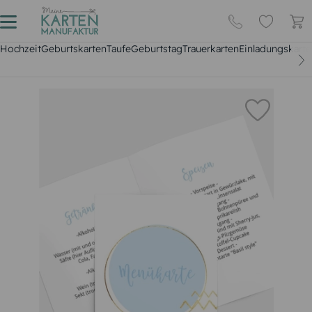
Hochzeit
Geburtskarten
Taufe
Geburtstag
Trauerkarten
Einladungskarte