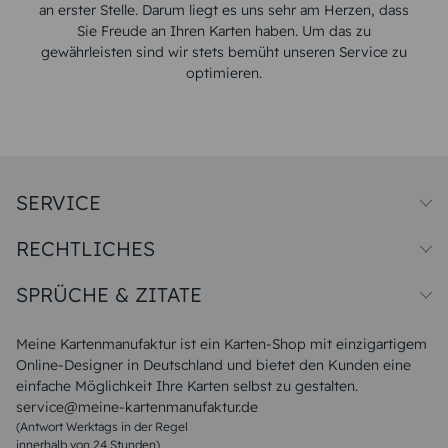
an erster Stelle. Darum liegt es uns sehr am Herzen, dass
Sie Freude an Ihren Karten haben. Um das zu
gewährleisten sind wir stets bemüht unseren Service zu
optimieren.
SERVICE
Preise und Versand
RECHTLICHES
Papiersorten
Muster/Musterset
Impressum
Unsere Produktion
SPRÜCHE & ZITATE
Widerrufsbelehrung
Magazin
Datenschutz
Sitemap
Alle Sprüche & Zitate
AGB
FAQ
Liebeskummer Sprüche
Meine Kartenmanufaktur ist ein Karten-Shop mit einzigartigem
Danke Sprüche
Online-Designer in Deutschland und bietet den Kunden eine
Sommer Sprüche
einfache Möglichkeit Ihre Karten selbst zu gestalten.
Muttertagssprüche
service@meine-kartenmanufaktur.de
Sprüche zur Hochzeit
(Antwort Werktags in der Regel
Sprüche zur Konfirmation & Kommunion
innerhalb von 24 Stunden)
Weihnachtsgedichte