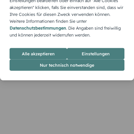
Einstellungen bearbeiten oder einfach auf "Alle Cookies
Bewegung ins Design und macht schon beim Lesen der
akzeptieren" klicken, falls Sie einverstanden sind, dass wir
Menükarte Lust auf den nächsten Tanz.
Ihre Cookies für diesen Zweck verwenden können.
Weitere Informationen finden Sie unter
Datenschutzbestimmungen
. Die Angaben sind freiwillig
und können jederzeit widerrufen werden.
Alle akzeptieren
Einstellungen
Nur technisch notwendige