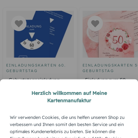
EINLADUNGSKARTEN 60.
EINLADUNGSKARTEN 5
GEBURTSTAG
GEBURTSTAG
Geburtstagseinladung
Einladung zum 50.
Parkuhr 60
Geburtstag Aquarell R
Herzlich willkommen auf Meine
Kartenmanufaktur
ÜBERBLICK:
Wir verwenden Cookies, die uns helfen unseren Shop zu
verbessern und Ihnen somit den besten Service und ein
Produktbeschreibung
optimales Kundenerlebnis zu bieten. Sie können die
Farbenfroh, verspielt und modern – „Party Circle“ bringt