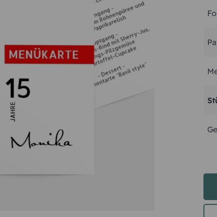
Fo
Pa
Me
St
Ge