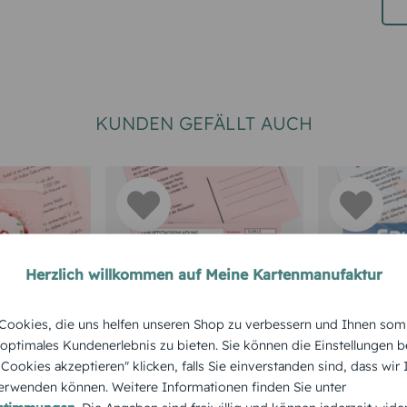
KUNDEN GEFÄLLT AUCH
Herzlich willkommen auf Meine Kartenmanufaktur
RTEN 50.
TEXTKARTEN
EINLADUNGS
ookies, die uns helfen unseren Shop zu verbessern und Ihnen som
GEBURTSTA
Geburtstagseinladun
 optimales Kundenerlebnis zu bieten. Sie können die Einstellungen b
zum 50.
Einladun
g Partyrezept
e Cookies akzeptieren" klicken, falls Sie einverstanden sind, dass wir
Aquarell
50. Gebur
rwenden können. Weitere Informationen finden Sie unter