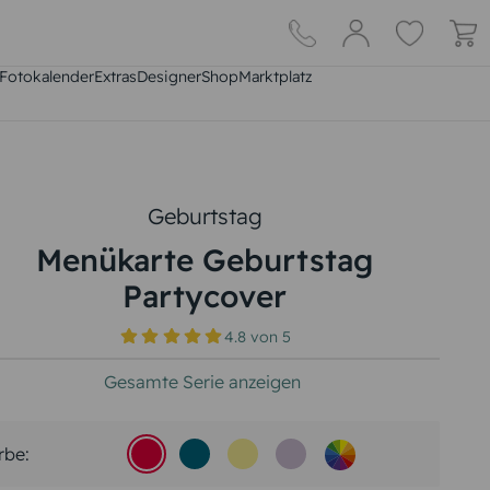
Fotokalender
Extras
DesignerShop
Marktplatz
Geburtstag
Menükarte Geburtstag
Partycover
4.8
von
5
Gesamte Serie anzeigen
rbe: