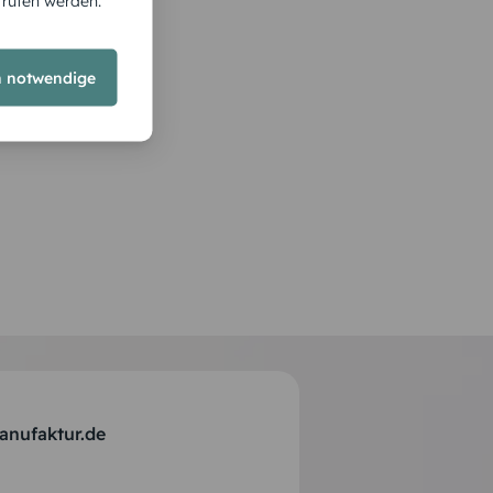
rrufen werden.
h notwendige
anufaktur.de