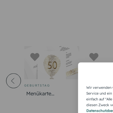
GEBURTSTAG
GEBURTSTAG
Wir verwenden C
Menükarte
Menükarte
Service und ein
einfach auf "All
Geburtstag
Geburtstag
diesen Zweck ve
Luftballon
Datenschutzb