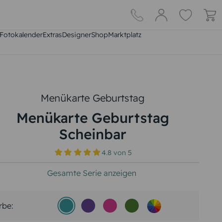
Fotokalender
Extras
DesignerShop
Marktplatz
Menükarte Geburtstag
Menükarte Geburtstag
Scheinbar
4.8
von
5
Gesamte Serie anzeigen
rbe: