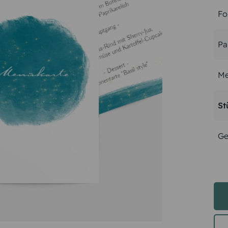
Fo
Pa
Me
St
Ge