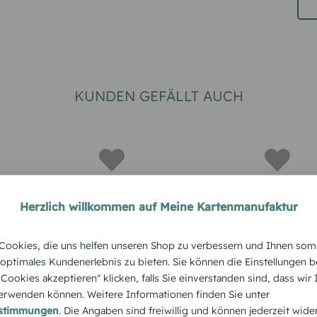
KUNDEN GEFÄLLT AUCH
Herzlich willkommen auf Meine Kartenmanufaktur
GEBURTSTAG
GEBURTSTA
ookies, die uns helfen unseren Shop zu verbessern und Ihnen som
Menükarte
Menükart
 optimales Kundenerlebnis zu bieten. Sie können die Einstellungen b
e Cookies akzeptieren" klicken, falls Sie einverstanden sind, dass wir
 Glamour
Geburtstag Dancing
Geburtst
rwenden können. Weitere Informationen finden Sie unter
sheep
vierzig
estimmungen
. Die Angaben sind freiwillig und können jederzeit wide