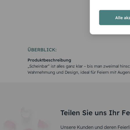
Alle ak
ÜBERBLICK:
Produktbeschreibung
„Scheinbar“ ist alles ganz klar – bis man zweimal hins
Wahrnehmung und Design, ideal für Feiern mit Augenz
Teilen Sie uns Ihr F
Unsere Kunden und deren Feierli