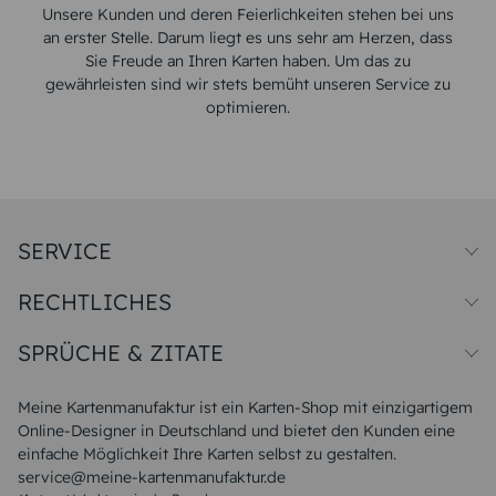
Unsere Kunden und deren Feierlichkeiten stehen bei uns
an erster Stelle. Darum liegt es uns sehr am Herzen, dass
Sie Freude an Ihren Karten haben. Um das zu
gewährleisten sind wir stets bemüht unseren Service zu
optimieren.
SERVICE
Preise und Versand
RECHTLICHES
Papiersorten
Muster/Musterset
Impressum
Unsere Produktion
SPRÜCHE & ZITATE
Widerrufsbelehrung
Magazin
Datenschutz
Sitemap
Alle Sprüche & Zitate
AGB
FAQ
Liebeskummer Sprüche
Meine Kartenmanufaktur ist ein Karten-Shop mit einzigartigem
Danke Sprüche
Online-Designer in Deutschland und bietet den Kunden eine
Sommer Sprüche
einfache Möglichkeit Ihre Karten selbst zu gestalten.
Muttertagssprüche
service@meine-kartenmanufaktur.de
Sprüche zur Hochzeit