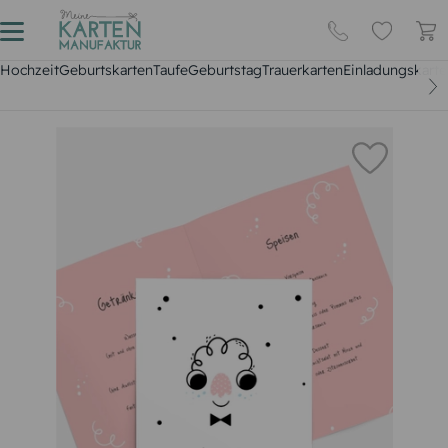
Hochzeit
Geburtskarten
Taufe
Geburtstag
Trauerkarten
Einladungskarte