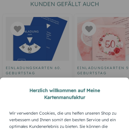
KUNDEN GEFÄLLT AUCH
EINLADUNGSKARTEN 60.
EINLADUNGSKARTEN 5
GEBURTSTAG
GEBURTSTAG
Geburtstagseinladung
Einladung zum 50.
Parkuhr 60
Geburtstag Aquarell R
Herzlich willkommen auf Meine
Kartenmanufaktur
Wir verwenden Cookies, die uns helfen unseren Shop zu
ÜBERBLICK:
verbessern und Ihnen somit den besten Service und ein
Produktbeschreibung
optimales Kundenerlebnis zu bieten. Sie können die