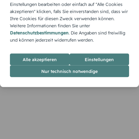
„Schick“ ist eine Hommage an stilvolles Design – mit klarer
Einstellungen bearbeiten oder einfach auf "Alle Cookies
Linie, dezenten Farben und einem Hauch von Eleganz für
akzeptieren" klicken, falls Sie einverstanden sind, dass wir
Feiern mit Klasse.
Ihre Cookies für diesen Zweck verwenden können.
Weitere Informationen finden Sie unter
Datenschutzbestimmungen
. Die Angaben sind freiwillig
und können jederzeit widerrufen werden.
Alle akzeptieren
Einstellungen
Nur technisch notwendige