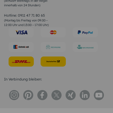
(Antwort Werktags in der Regel
Sprüche zur Konfirmation & Kommunion
innerhalb von 24 Stunden)
Weihnachtsgedichte
Valentinstag Sprüche
Liebessprüche
Hotline:
0911 47 71 80 65
Geburtstagssprüche
(Montag bis Freitag von 09:00 –
Trauersprüche
12:00 Uhr und 13:00 – 17:00 Uhr)
Hochzeitstag Sprüche
Konfirmation Glückwünsche
Sprüche zur Geburt
In Verbindung bleiben: