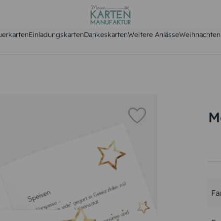
uerkarten
Einladungskarten
Dankeskarten
Weitere Anlässe
Weihnachten
M
Fa