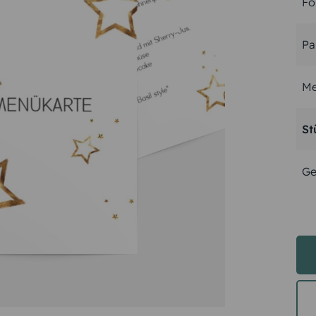
Fo
Pa
Me
St
Ge