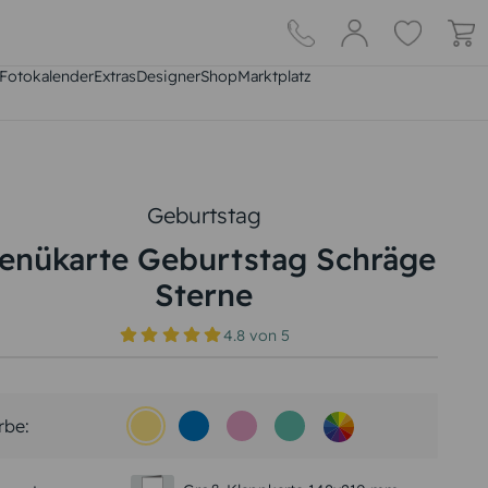
Fotokalender
Extras
DesignerShop
Marktplatz
Geburtstag
enükarte Geburtstag Schräge
Sterne
4.8
von
5
rbe: