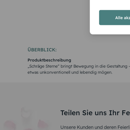
Rosen
Alle ak
ÜBERBLICK:
Produktbeschreibung
„Schräge Sterne“ bringt Bewegung in die Gestaltung – 
etwas unkonventionell und lebendig mögen.
Teilen Sie uns Ihr F
Unsere Kunden und deren Feierli