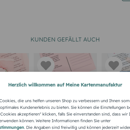
KUNDEN GEFÄLLT AUCH
Herzlich willkommen auf Meine Kartenmanufaktur
RTEN 50.
TEXTKARTEN
EINLADUNGS
ookies, die uns helfen unseren Shop zu verbessern und Ihnen som
GEBURTSTA
Geburtstagseinladun
 optimales Kundenerlebnis zu bieten. Sie können die Einstellungen b
zum 50.
Einladun
e Cookies akzeptieren" klicken, falls Sie einverstanden sind, dass wir
g Partyrezept
rwenden können. Weitere Informationen finden Sie unter
Aquarell
50. Gebur
estimmungen
. Die Angaben sind freiwillig und können jederzeit wide