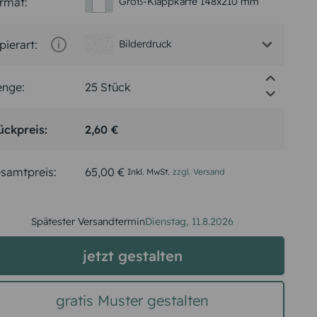
rmat:
Groß-Klappkarte 148x210 mm
pierart:
Bilderdruck
nge:
ückpreis:
2,60 €
samtpreis:
65,00 €
Inkl. MwSt.
zzgl. Versand
Spätester Versandtermin
Dienstag,
11.8.2026
jetzt gestalten
gratis Muster gestalten