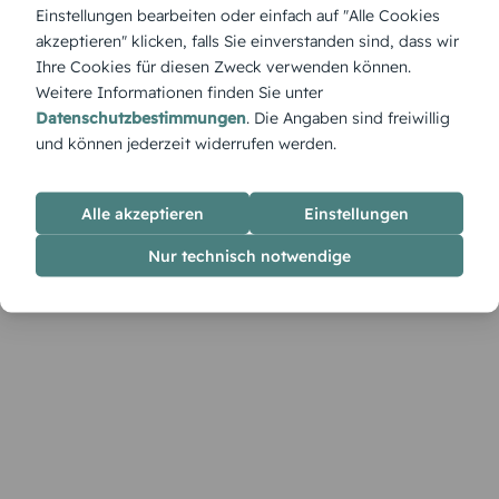
Teddytastisch gut gelaunt: Diese Menükarte ist weich,
Einstellungen bearbeiten oder einfach auf "Alle Cookies
herzlich und genau richtig für Geburtstage mit Kuschelfaktor
akzeptieren" klicken, falls Sie einverstanden sind, dass wir
– personalisierbar mit deinem eigenen Lieblingsspruch.
Ihre Cookies für diesen Zweck verwenden können.
Weitere Informationen finden Sie unter
Datenschutzbestimmungen
. Die Angaben sind freiwillig
und können jederzeit widerrufen werden.
Alle akzeptieren
Einstellungen
Nur technisch notwendige