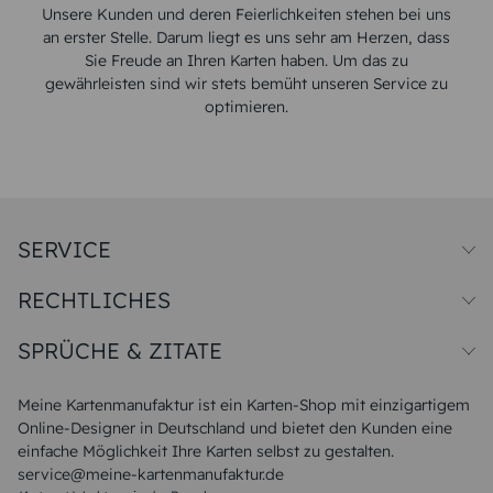
Unsere Kunden und deren Feierlichkeiten stehen bei uns
an erster Stelle. Darum liegt es uns sehr am Herzen, dass
Sie Freude an Ihren Karten haben. Um das zu
gewährleisten sind wir stets bemüht unseren Service zu
optimieren.
SERVICE
Preise und Versand
RECHTLICHES
Papiersorten
Muster/Musterset
Impressum
Unsere Produktion
SPRÜCHE & ZITATE
Widerrufsbelehrung
Magazin
Datenschutz
Sitemap
Alle Sprüche & Zitate
AGB
FAQ
Liebeskummer Sprüche
Meine Kartenmanufaktur ist ein Karten-Shop mit einzigartigem
Danke Sprüche
Online-Designer in Deutschland und bietet den Kunden eine
Sommer Sprüche
einfache Möglichkeit Ihre Karten selbst zu gestalten.
Muttertagssprüche
service@meine-kartenmanufaktur.de
Sprüche zur Hochzeit