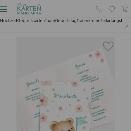
Hochzeit
Geburtskarten
Taufe
Geburtstag
Trauerkarten
Einladungskarte