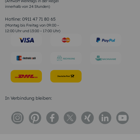
(Antwort Werktags in der Regel
Sprüche zur Konfirmation & Kommunion
innerhalb von 24 Stunden)
Weihnachtsgedichte
Valentinstag Sprüche
Liebessprüche
Hotline:
0911 47 71 80 65
Geburtstagssprüche
(Montag bis Freitag von 09:00 –
Trauersprüche
12:00 Uhr und 13:00 – 17:00 Uhr)
Hochzeitstag Sprüche
Konfirmation Glückwünsche
Sprüche zur Geburt
In Verbindung bleiben: