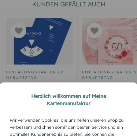
KUNDEN GEFÄLLT AUCH
EINLADUNGSKARTEN 60.
EINLADUNGSKARTEN 5
GEBURTSTAG
GEBURTSTAG
Geburtstagseinladung
Einladung zum 50.
Parkuhr 60
Geburtstag Aquarell R
Herzlich willkommen auf Meine
Kartenmanufaktur
Wir verwenden Cookies, die uns helfen unseren Shop zu
ÜBERBLICK:
verbessern und Ihnen somit den besten Service und ein
Produktbeschreibung
optimales Kundenerlebnis zu bieten. Sie können die