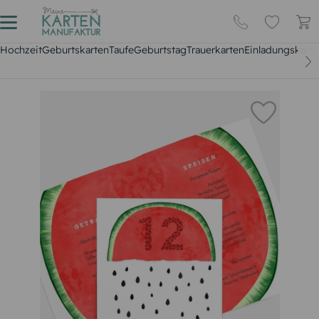
Hochzeit
Geburtskarten
Taufe
Geburtstag
Trauerkarten
Einladungskarte