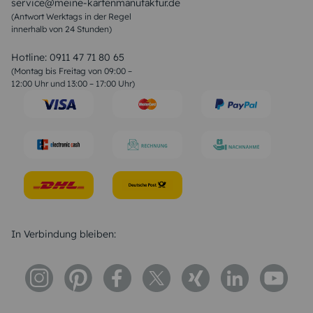
service@meine-kartenmanufaktur.de
Sprüche zur Hochzeit
(Antwort Werktags in der Regel
Sprüche zur Konfirmation & Kommunion
innerhalb von 24 Stunden)
Weihnachtsgedichte
Valentinstag Sprüche
Liebessprüche
Hotline:
0911 47 71 80 65
Geburtstagssprüche
(Montag bis Freitag von 09:00 –
Trauersprüche
12:00 Uhr und 13:00 – 17:00 Uhr)
Hochzeitstag Sprüche
Konfirmation Glückwünsche
Sprüche zur Geburt
In Verbindung bleiben: