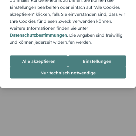
optimales Kundenerlebnis zu bieten. Sie können die
Saftig, frisch und voller Sommerlaune – „Wassermelone“
Einstellungen bearbeiten oder einfach auf "Alle Cookies
bringt den Geschmack sonniger Tage direkt auf deinen
akzeptieren" klicken, falls Sie einverstanden sind, dass wir
Geburtstagstisch. Gestalte sie selbst und mache deine Feier
Ihre Cookies für diesen Zweck verwenden können.
so bunt wie die Frucht selbst.
Weitere Informationen finden Sie unter
Datenschutzbestimmungen
. Die Angaben sind freiwillig
und können jederzeit widerrufen werden.
Alle akzeptieren
Einstellungen
Nur technisch notwendige