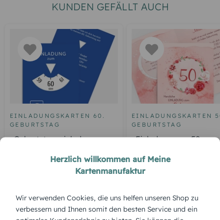
KUNDEN GEFÄLLT AUCH
EINLADUNGSKARTEN 60.
EINLADUNGSKARTEN 5
GEBURTSTAG
GEBURTSTAG
Geburtstagseinladung
Einladung zum 50.
Parkuhr 60
Geburtstag Aquarell R
Herzlich willkommen auf Meine
Kartenmanufaktur
ÜBERBLICK:
Wir verwenden Cookies, die uns helfen unseren Shop zu
verbessern und Ihnen somit den besten Service und ein
Produktbeschreibung