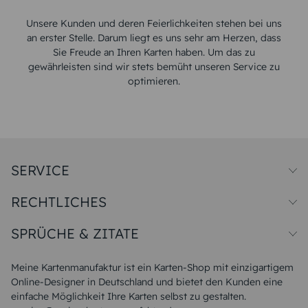
Unsere Kunden und deren Feierlichkeiten stehen bei uns
an erster Stelle. Darum liegt es uns sehr am Herzen, dass
Sie Freude an Ihren Karten haben. Um das zu
gewährleisten sind wir stets bemüht unseren Service zu
optimieren.
SERVICE
Preise und Versand
RECHTLICHES
Papiersorten
Muster/Musterset
Impressum
Unsere Produktion
SPRÜCHE & ZITATE
Widerrufsbelehrung
Magazin
Datenschutz
Sitemap
Alle Sprüche & Zitate
AGB
FAQ
Liebeskummer Sprüche
Meine Kartenmanufaktur ist ein Karten-Shop mit einzigartigem
Danke Sprüche
Online-Designer in Deutschland und bietet den Kunden eine
Sommer Sprüche
einfache Möglichkeit Ihre Karten selbst zu gestalten.
Muttertagssprüche