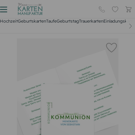
Hochzeit
Geburtskarten
Taufe
Geburtstag
Trauerkarten
Einladungskarte