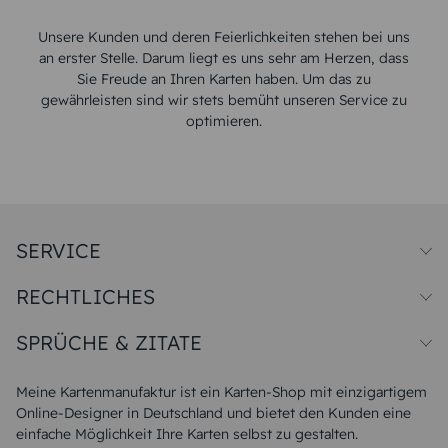
Unsere Kunden und deren Feierlichkeiten stehen bei uns
an erster Stelle. Darum liegt es uns sehr am Herzen, dass
Sie Freude an Ihren Karten haben. Um das zu
gewährleisten sind wir stets bemüht unseren Service zu
optimieren.
SERVICE
Preise und Versand
RECHTLICHES
Papiersorten
Muster/Musterset
Impressum
Unsere Produktion
SPRÜCHE & ZITATE
Widerrufsbelehrung
Magazin
Datenschutz
Sitemap
Alle Sprüche & Zitate
AGB
FAQ
Liebeskummer Sprüche
Meine Kartenmanufaktur ist ein Karten-Shop mit einzigartigem
Danke Sprüche
Online-Designer in Deutschland und bietet den Kunden eine
Sommer Sprüche
einfache Möglichkeit Ihre Karten selbst zu gestalten.
Muttertagssprüche