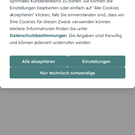
optimales Kundenerlebnis zu bieten. Sie können die
„Script“ deiner Kommunionsfeier eine festliche Note. Im
Einstellungen bearbeiten oder einfach auf "Alle Cookies
Designer kannst du sie frei mit Texten, Fotos und Farben
akzeptieren" klicken, falls Sie einverstanden sind, dass wir
gestalten, sodass sie perfekt zu deiner Tischdekoration
Ihre Cookies für diesen Zweck verwenden können.
passt.
Weitere Informationen finden Sie unter
Datenschutzbestimmungen
. Die Angaben sind freiwillig
und können jederzeit widerrufen werden.
Alle akzeptieren
Einstellungen
Nur technisch notwendige