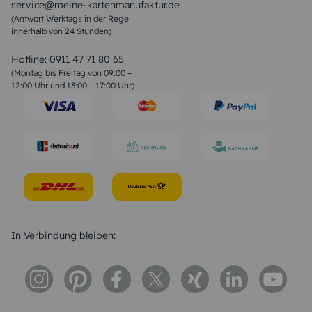
service@meine-kartenmanufaktur.de
Sprüche zur Hochzeit
(Antwort Werktags in der Regel
Sprüche zur Konfirmation & Kommunion
innerhalb von 24 Stunden)
Weihnachtsgedichte
Valentinstag Sprüche
Liebessprüche
Hotline:
0911 47 71 80 65
Geburtstagssprüche
(Montag bis Freitag von 09:00 –
Trauersprüche
12:00 Uhr und 13:00 – 17:00 Uhr)
Hochzeitstag Sprüche
Konfirmation Glückwünsche
Sprüche zur Geburt
In Verbindung bleiben: