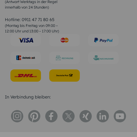
(Antwort Werktags in der Regel
Sprüche zur Konfirmation & Kommunion
innerhalb von 24 Stunden)
Weihnachtsgedichte
Valentinstag Sprüche
Liebessprüche
Hotline:
0911 47 71 80 65
Geburtstagssprüche
(Montag bis Freitag von 09:00 –
Trauersprüche
12:00 Uhr und 13:00 – 17:00 Uhr)
Hochzeitstag Sprüche
Konfirmation Glückwünsche
Sprüche zur Geburt
In Verbindung bleiben: