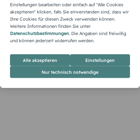
Menükarte „Schneevorhang“ bringt frostige Schönheit und
Einstellungen bearbeiten oder einfach auf "Alle Cookies
glitzernde Atmosphäre auf den Tisch. Elegant und traumhaft
akzeptieren" klicken, falls Sie einverstanden sind, dass wir
zugleich.
Ihre Cookies für diesen Zweck verwenden können.
Weitere Informationen finden Sie unter
Datenschutzbestimmungen
. Die Angaben sind freiwillig
und können jederzeit widerrufen werden.
Alle akzeptieren
Einstellungen
Nur technisch notwendige