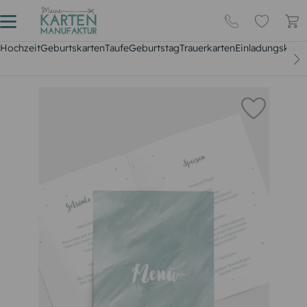
Hochzeit
Geburtskarten
Taufe
Geburtstag
Trauerkarten
Einladungskarte