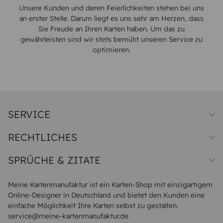
Unsere Kunden und deren Feierlichkeiten stehen bei uns
an erster Stelle. Darum liegt es uns sehr am Herzen, dass
Sie Freude an Ihren Karten haben. Um das zu
gewährleisten sind wir stets bemüht unseren Service zu
optimieren.
SERVICE
Preise und Versand
RECHTLICHES
Papiersorten
Muster/Musterset
Impressum
Unsere Produktion
SPRÜCHE & ZITATE
Widerrufsbelehrung
Magazin
Datenschutz
Sitemap
Alle Sprüche & Zitate
AGB
FAQ
Liebeskummer Sprüche
Meine Kartenmanufaktur ist ein Karten-Shop mit einzigartigem
Danke Sprüche
Online-Designer in Deutschland und bietet den Kunden eine
Sommer Sprüche
einfache Möglichkeit Ihre Karten selbst zu gestalten.
Muttertagssprüche
service@meine-kartenmanufaktur.de
Sprüche zur Hochzeit