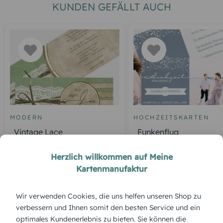
KUNDEN GEFÄLLT AUCH
MODERN
HOCHZEITSKARTEN
Vintage Lace
Funkenflug
Herzlich willkommen auf Meine
Kartenmanufaktur
ÜBERBLICK:
Wir verwenden Cookies, die uns helfen unseren Shop zu
Produktbeschreibung
verbessern und Ihnen somit den besten Service und ein
Ein zauberhafter Wintermoment in Papierform – die
optimales Kundenerlebnis zu bieten. Sie können die