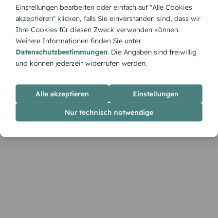
Taufmoments ein. Passe im Designer Schriftarten, Farben
Einstellungen bearbeiten oder einfach auf "Alle Cookies
und Worte an, um deinem Fest eine stimmige, persönliche
akzeptieren" klicken, falls Sie einverstanden sind, dass wir
Note zu geben.
Ihre Cookies für diesen Zweck verwenden können.
Weitere Informationen finden Sie unter
Datenschutzbestimmungen
. Die Angaben sind freiwillig
und können jederzeit widerrufen werden.
Alle akzeptieren
Einstellungen
Nur technisch notwendige