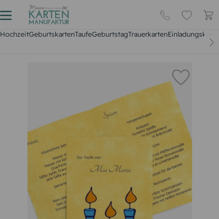
Hochzeit
Geburtskarten
Taufe
Geburtstag
Trauerkarten
Einladungskarte