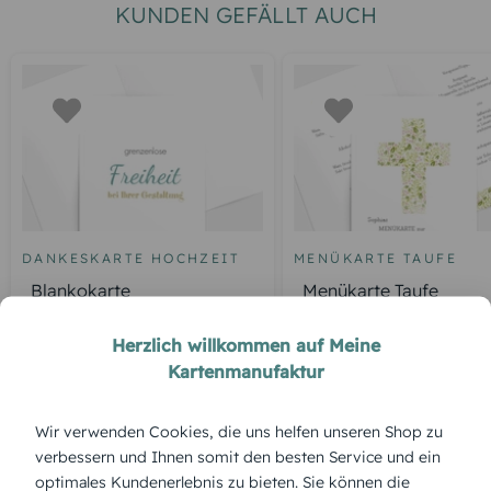
KUNDEN GEFÄLLT AUCH
DANKESKARTE HOCHZEIT
MENÜKARTE TAUFE
Blankokarte
Menükarte Taufe
Blumenkreuz
Herzlich willkommen auf Meine
Kartenmanufaktur
ÜBERBLICK:
Wir verwenden Cookies, die uns helfen unseren Shop zu
Produktbeschreibung
verbessern und Ihnen somit den besten Service und ein
Die Menükarte „Kerze“ fängt das warme Licht des
optimales Kundenerlebnis zu bieten. Sie können die