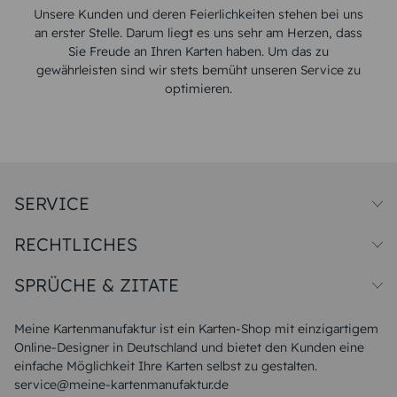
Unsere Kunden und deren Feierlichkeiten stehen bei uns
an erster Stelle. Darum liegt es uns sehr am Herzen, dass
Sie Freude an Ihren Karten haben. Um das zu
gewährleisten sind wir stets bemüht unseren Service zu
optimieren.
SERVICE
Preise und Versand
RECHTLICHES
Papiersorten
Muster/Musterset
Impressum
Unsere Produktion
SPRÜCHE & ZITATE
Widerrufsbelehrung
Magazin
Datenschutz
Sitemap
Alle Sprüche & Zitate
AGB
FAQ
Liebeskummer Sprüche
Meine Kartenmanufaktur ist ein Karten-Shop mit einzigartigem
Danke Sprüche
Online-Designer in Deutschland und bietet den Kunden eine
Sommer Sprüche
einfache Möglichkeit Ihre Karten selbst zu gestalten.
Muttertagssprüche
service@meine-kartenmanufaktur.de
Sprüche zur Hochzeit