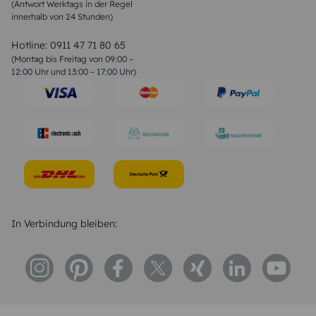
(Antwort Werktags in der Regel
Sprüche zur Konfirmation & Kommunion
innerhalb von 24 Stunden)
Weihnachtsgedichte
Valentinstag Sprüche
Liebessprüche
Hotline:
0911 47 71 80 65
Geburtstagssprüche
(Montag bis Freitag von 09:00 –
Trauersprüche
12:00 Uhr und 13:00 – 17:00 Uhr)
Hochzeitstag Sprüche
Konfirmation Glückwünsche
Sprüche zur Geburt
In Verbindung bleiben: