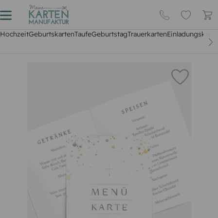
Hochzeit
Geburtskarten
Taufe
Geburtstag
Trauerkarten
Einladungskarte