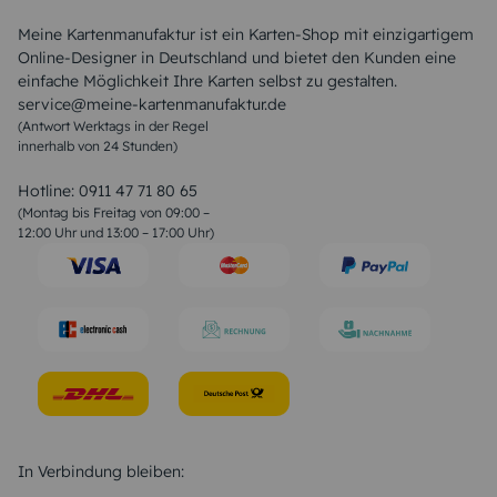
Sitemap
Alle Sprüche & Zitate
AGB
FAQ
Liebeskummer Sprüche
Meine Kartenmanufaktur ist ein Karten-Shop mit einzigartigem
Danke Sprüche
Online-Designer in Deutschland und bietet den Kunden eine
Sommer Sprüche
einfache Möglichkeit Ihre Karten selbst zu gestalten.
Muttertagssprüche
service@meine-kartenmanufaktur.de
Sprüche zur Hochzeit
(Antwort Werktags in der Regel
Sprüche zur Konfirmation & Kommunion
innerhalb von 24 Stunden)
Weihnachtsgedichte
Valentinstag Sprüche
Liebessprüche
Hotline:
0911 47 71 80 65
Geburtstagssprüche
(Montag bis Freitag von 09:00 –
Trauersprüche
12:00 Uhr und 13:00 – 17:00 Uhr)
Hochzeitstag Sprüche
Konfirmation Glückwünsche
Sprüche zur Geburt
In Verbindung bleiben: