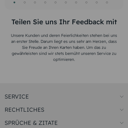
Teilen Sie uns Ihr Feedback mit
Unsere Kunden und deren Feierlichkeiten stehen bei uns
an erster Stelle. Darum liegt es uns sehr am Herzen, dass
Sie Freude an Ihren Karten haben. Um das zu
gewährleisten sind wir stets bemüht unseren Service zu
optimieren.
SERVICE
Preise und Versand
RECHTLICHES
Papiersorten
Muster/Musterset
Impressum
Unsere Produktion
SPRÜCHE & ZITATE
Widerrufsbelehrung
Magazin
Datenschutz