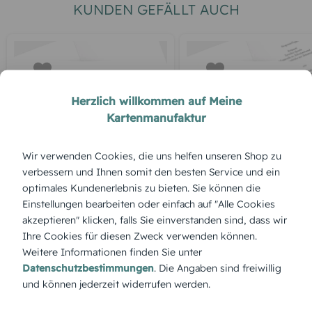
KUNDEN GEFÄLLT AUCH
Herzlich willkommen auf Meine
Kartenmanufaktur
Wir verwenden Cookies, die uns helfen unseren Shop zu
DANKESKARTE HOCHZEIT
MENÜKARTE TAUFE
verbessern und Ihnen somit den besten Service und ein
Blankokarte
Menükarte Taufe
optimales Kundenerlebnis zu bieten. Sie können die
Blumenkreuz
Einstellungen bearbeiten oder einfach auf "Alle Cookies
akzeptieren" klicken, falls Sie einverstanden sind, dass wir
Ihre Cookies für diesen Zweck verwenden können.
Weitere Informationen finden Sie unter
ÜBERBLICK:
Datenschutzbestimmungen
. Die Angaben sind freiwillig
und können jederzeit widerrufen werden.
Produktbeschreibung
„Tauffest“ versprüht Freude und Gemeinschaft. Im Designer