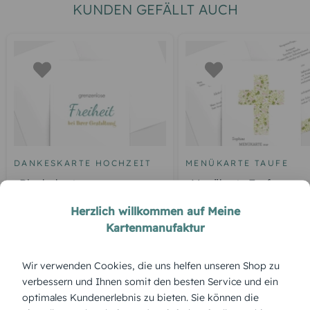
KUNDEN GEFÄLLT AUCH
DANKESKARTE HOCHZEIT
MENÜKARTE TAUFE
Blankokarte
Menükarte Taufe
Blumenkreuz
Herzlich willkommen auf Meine
Kartenmanufaktur
ÜBERBLICK:
Wir verwenden Cookies, die uns helfen unseren Shop zu
verbessern und Ihnen somit den besten Service und ein
Produktbeschreibung
optimales Kundenerlebnis zu bieten. Sie können die
„Wasserkranz“ – erfrischend, klar und symbolträchtig. Mit