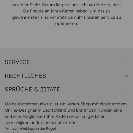
an erster Stelle. Darum liegt es uns sehr am Herzen, dass
Sie Freude an Ihren Karten haben. Um das zu
gewährleisten sind wir stets bemüht unseren Service zu
optimieren.
SERVICE
Preise und Versand
RECHTLICHES
Papiersorten
Muster/Musterset
Impressum
Unsere Produktion
SPRÜCHE & ZITATE
Widerrufsbelehrung
Magazin
Datenschutz
Sitemap
Alle Sprüche & Zitate
AGB
FAQ
Liebeskummer Sprüche
Meine Kartenmanufaktur ist ein Karten-Shop mit einzigartigem
Danke Sprüche
Online-Designer in Deutschland und bietet den Kunden eine
Sommer Sprüche
einfache Möglichkeit Ihre Karten selbst zu gestalten.
Muttertagssprüche
service@meine-kartenmanufaktur.de
Sprüche zur Hochzeit
(Antwort Werktags in der Regel
Sprüche zur Konfirmation & Kommunion