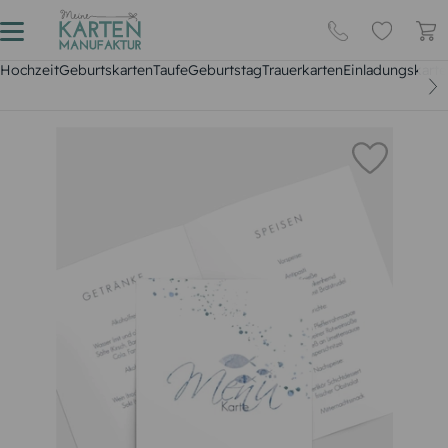
Hochzeit
Geburtskarten
Taufe
Geburtstag
Trauerkarten
Einladungskarte