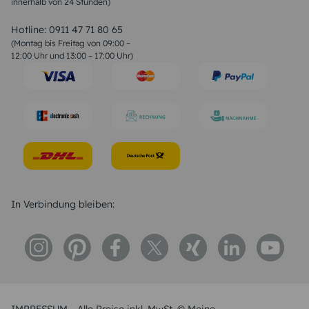
innerhalb von 24 Stunden)
Weihnachtsgedichte
Valentinstag Sprüche
Liebessprüche
Hotline:
0911 47 71 80 65
Geburtstagssprüche
(Montag bis Freitag von 09:00 –
Trauersprüche
12:00 Uhr und 13:00 – 17:00 Uhr)
Hochzeitstag Sprüche
Konfirmation Glückwünsche
Sprüche zur Geburt
In Verbindung bleiben: