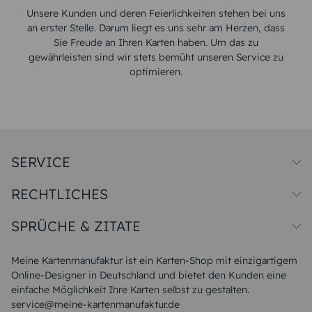
Unsere Kunden und deren Feierlichkeiten stehen bei uns
an erster Stelle. Darum liegt es uns sehr am Herzen, dass
Sie Freude an Ihren Karten haben. Um das zu
gewährleisten sind wir stets bemüht unseren Service zu
optimieren.
SERVICE
Preise und Versand
RECHTLICHES
Papiersorten
Muster/Musterset
Impressum
Unsere Produktion
SPRÜCHE & ZITATE
Widerrufsbelehrung
Magazin
Datenschutz
Sitemap
Alle Sprüche & Zitate
AGB
FAQ
Liebeskummer Sprüche
Meine Kartenmanufaktur ist ein Karten-Shop mit einzigartigem
Danke Sprüche
Online-Designer in Deutschland und bietet den Kunden eine
Sommer Sprüche
einfache Möglichkeit Ihre Karten selbst zu gestalten.
Muttertagssprüche
service@meine-kartenmanufaktur.de
Sprüche zur Hochzeit