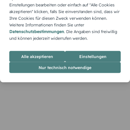
„Der Weihnachtsmann geht“ zeigt den Moment, in dem er
Einstellungen bearbeiten oder einfach auf "Alle Cookies
sich mit gefülltem Sack auf den Weg macht – eine liebevolle
akzeptieren" klicken, falls Sie einverstanden sind, dass wir
Szene, die Vorfreude auf das Fest weckt.
Ihre Cookies für diesen Zweck verwenden können.
Weitere Informationen finden Sie unter
Datenschutzbestimmungen
. Die Angaben sind freiwillig
und können jederzeit widerrufen werden.
Alle akzeptieren
Einstellungen
Nur technisch notwendige