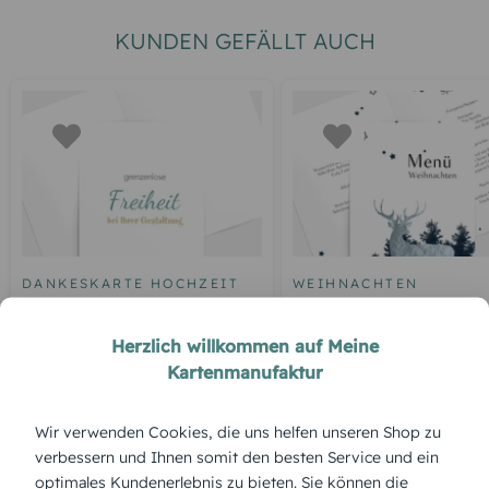
KUNDEN GEFÄLLT AUCH
DANKESKARTE HOCHZEIT
WEIHNACHTEN
Blankokarte
Weihnachtsmenükarte
Hirsch
Herzlich willkommen auf Meine
Kartenmanufaktur
Wir verwenden Cookies, die uns helfen unseren Shop zu
ÜBERBLICK:
verbessern und Ihnen somit den besten Service und ein
Produktbeschreibung
optimales Kundenerlebnis zu bieten. Sie können die