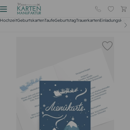
Hochzeit
Geburtskarten
Taufe
Geburtstag
Trauerkarten
Einladungskarte