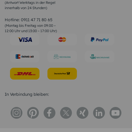
(Antwort Werktags in der Regel
Sprüche zur Konfirmation & Kommunion
innerhalb von 24 Stunden)
Weihnachtsgedichte
Valentinstag Sprüche
Liebessprüche
Hotline:
0911 47 71 80 65
Geburtstagssprüche
(Montag bis Freitag von 09:00 –
Trauersprüche
12:00 Uhr und 13:00 – 17:00 Uhr)
Hochzeitstag Sprüche
Konfirmation Glückwünsche
Sprüche zur Geburt
In Verbindung bleiben: