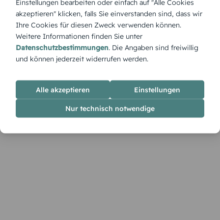
Einstellungen bearbeiten oder einfach auf "Alle Cookies
funkelnden Lichtern, das wie aus einem Wintermärchen
akzeptieren" klicken, falls Sie einverstanden sind, dass wir
entsprungen wirkt.
Ihre Cookies für diesen Zweck verwenden können.
Weitere Informationen finden Sie unter
Datenschutzbestimmungen
. Die Angaben sind freiwillig
und können jederzeit widerrufen werden.
Alle akzeptieren
Einstellungen
Nur technisch notwendige