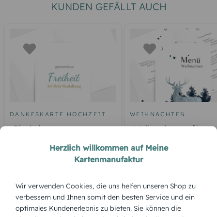
KUNDEN GEFÄLLT AUCH
DANKESKARTE HOCHZEIT
WEIHNACHTEN
Blankokarte
Weihnachtsmenükarte
Hirsch
Herzlich willkommen auf Meine
Kartenmanufaktur
ÜBERBLICK:
Wir verwenden Cookies, die uns helfen unseren Shop zu
verbessern und Ihnen somit den besten Service und ein
Produktbeschreibung
optimales Kundenerlebnis zu bieten. Sie können die
'Weihnachtshaus' – ein liebevoll dekoriertes Haus mit