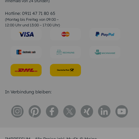
innerhalb von 24 Stunden)
Weihnachtsgedichte
Valentinstag Sprüche
Liebessprüche
Hotline:
0911 47 71 80 65
Geburtstagssprüche
(Montag bis Freitag von 09:00 –
Trauersprüche
12:00 Uhr und 13:00 – 17:00 Uhr)
Hochzeitstag Sprüche
Konfirmation Glückwünsche
Sprüche zur Geburt
In Verbindung bleiben: