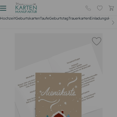
Hochzeit
Geburtskarten
Taufe
Geburtstag
Trauerkarten
Einladungskarte