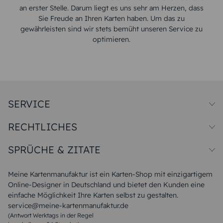
an erster Stelle. Darum liegt es uns sehr am Herzen, dass
Sie Freude an Ihren Karten haben. Um das zu
gewährleisten sind wir stets bemüht unseren Service zu
optimieren.
SERVICE
Preise und Versand
RECHTLICHES
Papiersorten
Muster/Musterset
Impressum
Unsere Produktion
SPRÜCHE & ZITATE
Widerrufsbelehrung
Magazin
Datenschutz
Sitemap
Alle Sprüche & Zitate
AGB
FAQ
Liebeskummer Sprüche
Meine Kartenmanufaktur ist ein Karten-Shop mit einzigartigem
Danke Sprüche
Online-Designer in Deutschland und bietet den Kunden eine
Sommer Sprüche
einfache Möglichkeit Ihre Karten selbst zu gestalten.
Muttertagssprüche
service@meine-kartenmanufaktur.de
Sprüche zur Hochzeit
(Antwort Werktags in der Regel
Sprüche zur Konfirmation & Kommunion